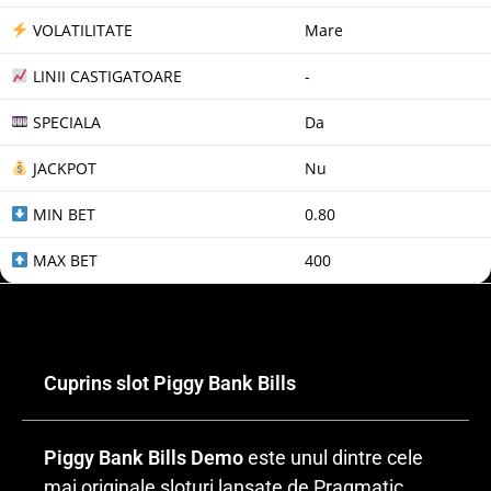
VOLATILITATE
Mare
LINII CASTIGATOARE
-
SPECIALA
Da
JACKPOT
Nu
MIN BET
0.80
MAX BET
400
Cuprins slot Piggy Bank Bills
Piggy Bank Bills Demo
este unul dintre cele
mai originale sloturi lansate de Pragmatic