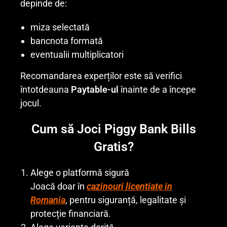
depinde de:
miza selectată
bancnota formată
eventualii multiplicatori
Recomandarea experților este să verifici
întotdeauna
Paytable-ul
înainte de a începe
jocul.
Cum să Joci Piggy Bank Bills
Gratis?
Alege o platformă sigură
Joacă doar în
cazinouri licentiate in
Romania
, pentru siguranță, legalitate și
protecție financiară.