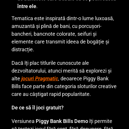
între ele
.
Tematica este inspirată dintr-o lume luxoasă,
amuzantă și plină de bani, cu porcușori-
bancheri, bancnote colorate, seifuri și
elemente care transmit ideea de bogăție și
distracție.
Dacă îți plac titlurile cunoscute ale
dezvoltatorului, atunci merită să explorezi și
alte
jocuri Pragmatic
, deoarece Piggy Bank
Bills face parte din categoria sloturilor creative
care au câștigat rapid popularitate.
De ce să îl joci gratuit?
Versiunea
Piggy Bank Bills Demo
îți permite
să testezi jocul fără cont, fără depunere, fără