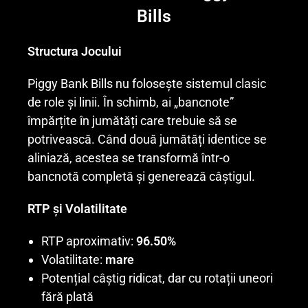
Bills
Structura Jocului
Piggy Bank Bills nu folosește sistemul clasic
de role și linii. În schimb, ai „bancnote”
împărțite în jumătăți care trebuie să se
potrivească. Când două jumătăți identice se
aliniază, acestea se transformă într-o
bancnotă completă și generează câștigul.
RTP și Volatilitate
RTP aproximativ:
96.50%
Volatilitate:
mare
Potențial câștig ridicat, dar cu rotații uneori
fără plată