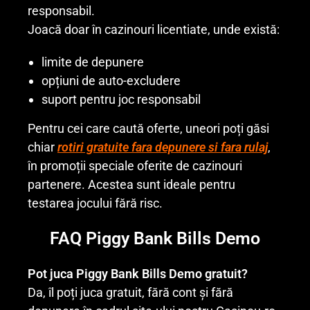
responsabil.
Joacă doar în cazinouri licentiate, unde există:
limite de depunere
opțiuni de auto-excludere
suport pentru joc responsabil
Pentru cei care caută oferte, uneori poți găsi
chiar
rotiri gratuite fara depunere si fara rulaj
,
în promoții speciale oferite de cazinouri
partenere. Acestea sunt ideale pentru
testarea jocului fără risc.
FAQ Piggy Bank Bills Demo
Pot juca Piggy Bank Bills Demo gratuit?
Da, îl poți juca gratuit, fără cont și fără