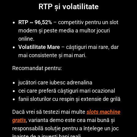
RTP și volatilitate
RTP ~ 96,52%
– competitiv pentru un slot
modern și peste media a multor jocuri
online.
Volatilitate Mare
– câștiguri mai rare, dar
mai consistente și mai mari.
Recomandat pentru:
jucători care iubesc adrenalina
cei care preferă câștiguri mari ocazional
fanii sloturilor cu respin și extensie de grilă
Dacă vrei să testezi mai multe
slots machine
gratis
, varianta demo este cea mai bună și
responsabilă soluție pentru a înțelege un joc
înainte de a investi bani reali.