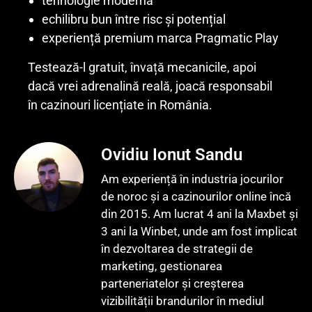
tehnologie modernă
echilibru bun între risc și potențial
experiență premium marca Pragmatic Play
Testează-l gratuit, învață mecanicile, apoi
dacă vrei adrenalină reală, joacă responsabil
în cazinouri licențiate in România.
Ovidiu Ionut Sandu
Am experiență în industria jocurilor
de noroc și a cazinourilor online încă
din 2015. Am lucrat 4 ani la Maxbet și
3 ani la Winbet, unde am fost implicat
în dezvoltarea de strategii de
marketing, gestionarea
parteneriatelor și creșterea
vizibilității brandurilor în mediul