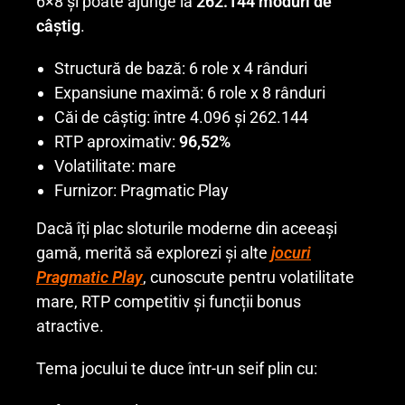
6×8 și poate ajunge la
262.144 moduri de
câștig
.
Structură de bază: 6 role x 4 rânduri
Expansiune maximă: 6 role x 8 rânduri
Căi de câștig: între 4.096 și 262.144
RTP aproximativ:
96,52%
Volatilitate: mare
Furnizor: Pragmatic Play
Dacă îți plac sloturile moderne din aceeași
gamă, merită să explorezi și alte
jocuri
Pragmatic Play
, cunoscute pentru volatilitate
mare, RTP competitiv și funcții bonus
atractive.
Tema jocului te duce într-un seif plin cu: