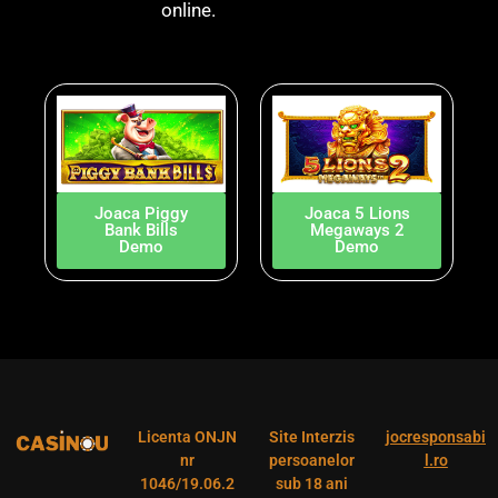
online.
Joaca Piggy
Joaca 5 Lions
Bank Bills
Megaways 2
Demo
Demo
Licenta ONJN
Site Interzis
jocresponsabi
nr
persoanelor
l.ro
1046/19.06.2
sub 18 ani