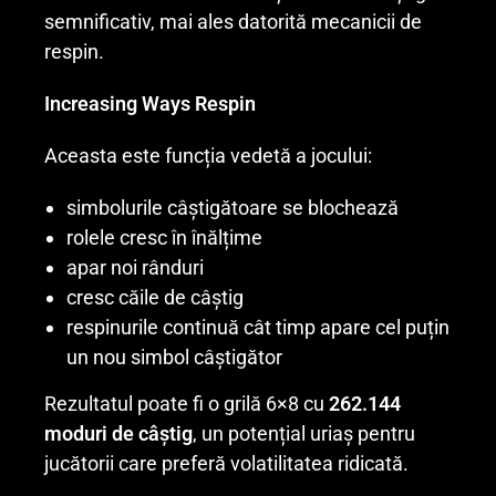
semnificativ, mai ales datorită mecanicii de
respin.
Increasing Ways Respin
Aceasta este funcția vedetă a jocului:
simbolurile câștigătoare se blochează
rolele cresc în înălțime
apar noi rânduri
cresc căile de câștig
respinurile continuă cât timp apare cel puțin
un nou simbol câștigător
Rezultatul poate fi o grilă 6×8 cu
262.144
moduri de câștig
, un potențial uriaș pentru
jucătorii care preferă volatilitatea ridicată.