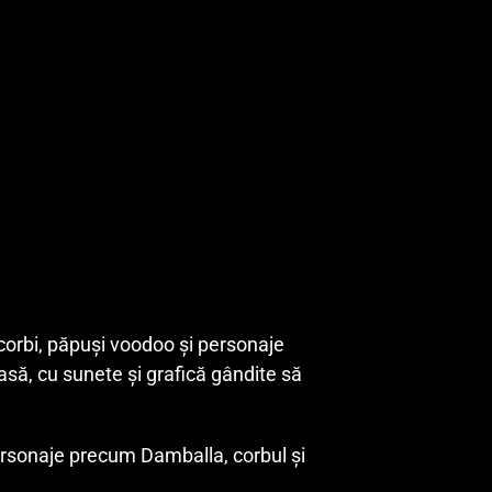
, corbi, păpuși voodoo și personaje
asă, cu sunete și grafică gândite să
personaje precum Damballa, corbul și