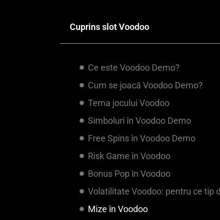
Cuprins slot Voodoo
Ce este Voodoo Demo?
Cum se joacă Voodoo Demo?
Tema jocului Voodoo
Simboluri în Voodoo Demo
Free Spins în Voodoo Demo
Risk Game în Voodoo
Bonus Pop în Voodoo
Volatilitate Voodoo: pentru ce tip 
Mize în Voodoo