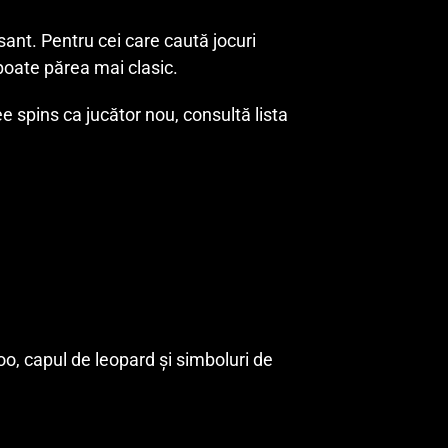
sant. Pentru cei care caută jocuri
oate părea mai clasic.
ee spins ca jucător nou, consultă lista
oo, capul de leopard și simboluri de