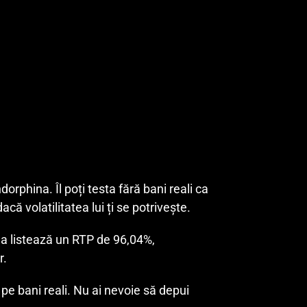
dorphina. Îl poți testa fără bani reali ca
că volatilitatea lui ți se potrivește.
ina listează un RTP de 96,04%,
r.
 pe bani reali. Nu ai nevoie să depui