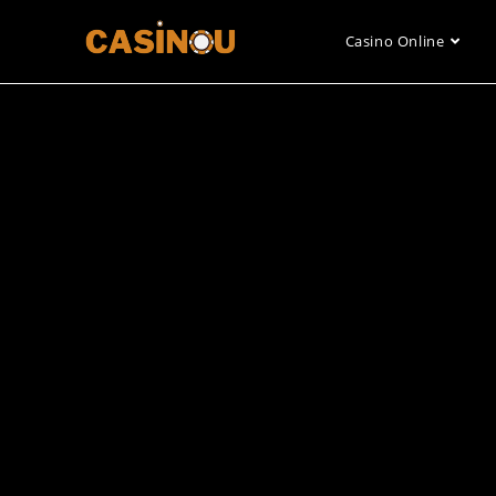
Casino Online