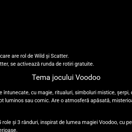
are are rol de Wild și Scatter.
r, se activează runda de rotiri gratuite.
Tema jocului Voodoo
 întunecate, cu magie, ritualuri, simboluri mistice, șerpi
slot luminos sau comic. Are o atmosferă apăsată, misterio
5 role și 3 rânduri, inspirat de lumea magiei Voodoo, cu 
terioase.