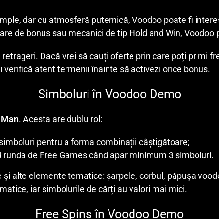
 simple, dar cu atmosferă puternică, Voodoo poate fi intere
are de bonus sau mecanici de tip Hold and Win, Voodoo p
etrageri. Dacă vrei să cauți oferte prin care poți primi fr
i verifică atent termenii înainte să activezi orice bonus.
Simboluri în Voodoo Demo
 Man
. Acesta are dublu rol:
e simboluri pentru a forma combinații câștigătoare;
d runda de Free Games când apar minimum 3 simboluri.
e și alte elemente tematice: șarpele, corbul, păpușa vood
atice, iar simbolurile de cărți au valori mai mici.
Free Spins în Voodoo Demo