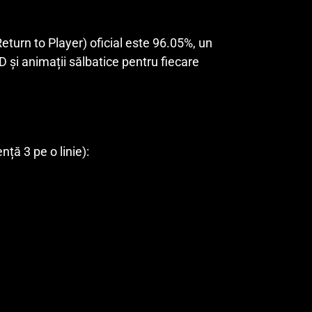
(Return to Player) oficial este 96.05%, un
D și animații sălbatice pentru fiecare
nță 3 pe o linie):