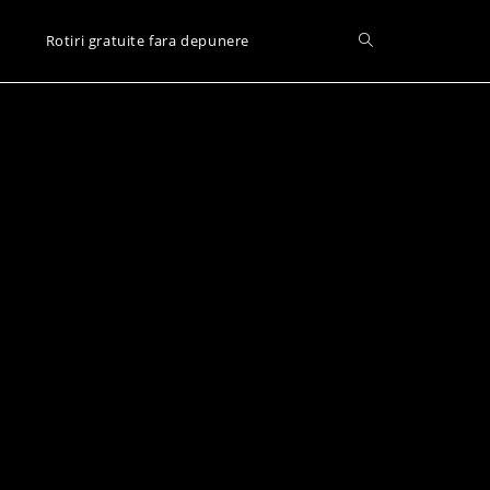
Rotiri gratuite fara depunere