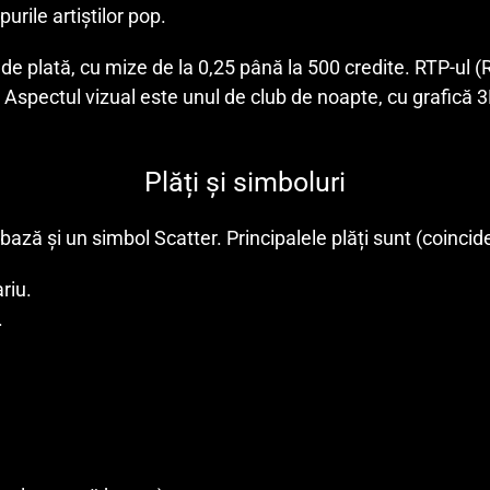
urile artiștilor pop.
ixe de plată, cu mize de la 0,25 până la 500 credite. RTP-ul 
. Aspectul vizual este unul de club de noapte, cu grafică 3
Plăți și simboluri
bază și un simbol Scatter. Principalele plăți sunt (coincide
riu.
.