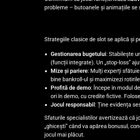
probleme – butoanele și animațiile se s
Strategiile clasice de slot se aplică și
Gestionarea bugetului
: Stabilește u
(funcții integrate). Un „stop-loss” aju
Mize și pariere
: Mulți experți sfăt
bine bankroll-ul și maximizezi roti
Profită de demo
: Începe în modul de
ori în demo, cu credite fictive. Folos
Jocul responsabil
: Ține evidența se
Sfaturile specialistilor avertizează că 
„ghicești” când va apărea bonusul, conc
jocul mai plăcut.