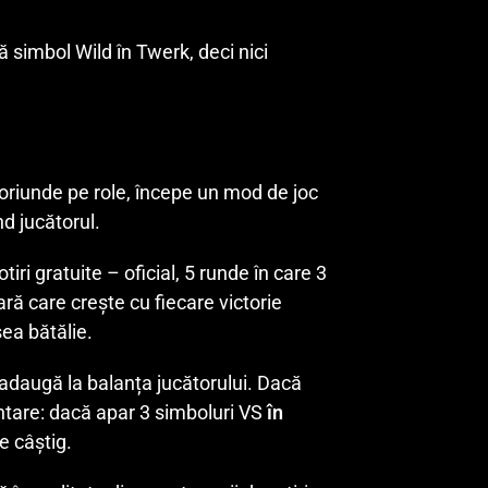
ă simbol Wild în Twerk, deci nici
oriunde pe role, începe un mod de joc
d jucătorul.
iri gratuite – oficial, 5 runde în care 3
ră care crește cu fiecare victorie
sea bătălie.
adaugă la balanța jucătorului. Dacă
entare: dacă apar 3 simboluri VS
în
e câștig.