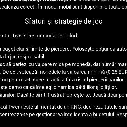
calează corect . În modul mobil sunt disponibile toate opț
Sfaturi și strategie de joc
 pentru Twerk. Recomandările includ:
n buget clar și limite de pierdere. Folosește opțiunea auto
tă la joc responsabil.
uiesc să pariezi cu valoare mică pe monedă, dar număr mar
rile. De ex., setează monedele la valoarea minimă (0,25
mo pentru a-ți exersa tactica fără riscul pierderii banilor
ește demo ca să înțelegi dinamica bătăliilor și plăților.
siunilor. Dacă te simți frustrat, oprește-te. Joacă doar pe
jocul Twerk este alimentat de un RNG, deci rezultatele sunt 
entrează-te pe gestionarea inteligentă a bugetului. Respe