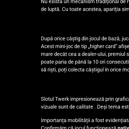
Nu există un mecanism tradițional de rot
de luptă. Cu toate acestea, apariția sim
După orice câștig din jocul de bază, ju
Acest mini-joc de tip „higher card” afișe
mare decât cea a dealer-ului, premiul s
poate paria de până la 10 ori consecuti
să riști, poți colecta câștigul în orice 
Slotul Twerk impresionează prin grafică 
vizuale sunt de calitate . Deși tema este
Importanța mobilității a fost evidenți
Confirmăm că jocul funcționează
nati