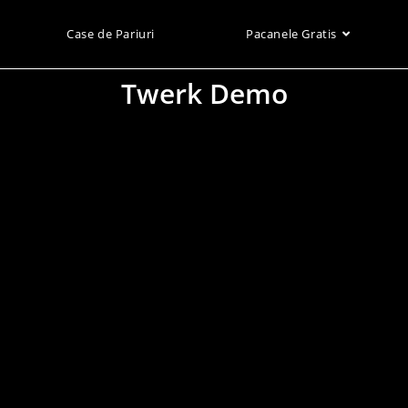
Case de Pariuri
Pacanele Gratis
Twerk Demo