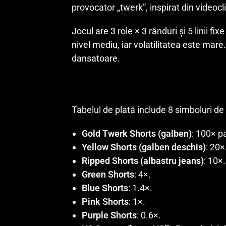
provocator „twerk”, inspirat din videoclip
Jocul are 3 role × 3 rânduri și 5 linii f
nivel mediu, iar volatilitatea este mare
dansatoare.
Tabelul de plată include 8 simboluri de 
Gold Twerk Shorts (galben)
: 100× pa
Yellow Shorts (galben deschis)
: 20×
Ripped Shorts (albastru jeans)
: 10×.
Green Shorts
: 4×.
Blue Shorts
: 1.4×.
Pink Shorts
: 1×.
Purple Shorts
: 0.6×.