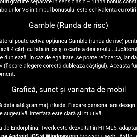
iri gratuite separate în sens clasic – runda bonus constă î
bolurilor VS în timpul bonusului este echivalentă cu rotiri 
Gamble (Runda de risc)
cătorul poate activa opțiunea Gamble (runda de risc) pentr
ază 4 cărți cu fața în jos și o carte a dealer-ului. Jucător
e dublează. În caz de egalitate, se poate reîncerca, iar d
v (fiecare alegere corectă dublează câștigul). Această fu
moment.
Grafică, sunet și varianta de mobil
detaliată și animații fluide. Fiecare personaj are design 
 sugestivă, interfața este clară și intuitivă.
ată de Endorphina: Twerk este dezvoltat în HTML5, adapt
v pe Android, iOS și Windows
prin browserul web . Astfel, 