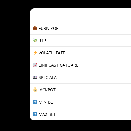
FURNIZOR
RTP
VOLATILITATE
LINII CASTIGATOARE
SPECIALA
JACKPOT
MIN BET
MAX BET