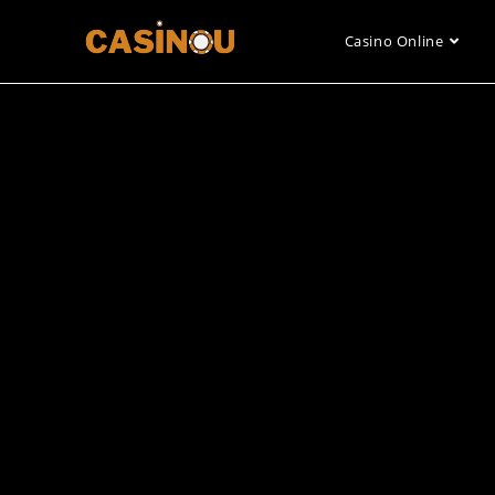
Casino Online