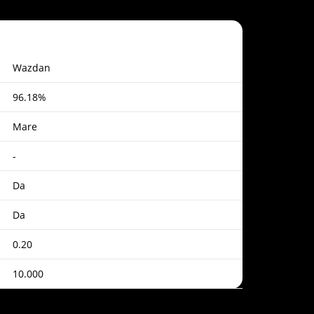
Wazdan
96.18%
Mare
-
Da
Da
0.20
10.000