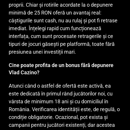
proprii. Chiar și rotirile acordate la o depunere
minimă de 25 RON oferă un avantaj real:
câștigurile sunt cash, nu au rulaj și pot fi retrase
imediat. Înțelegi rapid cum funcționează
interfața, cum sunt procesate retragerile și ce
tipuri de jocuri găsești pe platformă, toate fără
presiunea unei investiții mari.
Cine poate profita de un bonus fără depunere
Vlad Cazino?
Atunci când o astfel de ofertă este activă, ea
este dedicată în primul rând jucătorilor noi, cu
vârsta de minimum 18 ani și cu domiciliul în
România. Verificarea identității este, de regulă, o
condiție obligatorie. Ocazional, pot exista și
campanii pentru jucători existenți, dar acestea