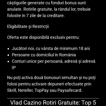
câștigurile generate cu fonduri bonus sunt
anulate. Rotirile gratuite, la rândul lor, trebuie
folosite în 7 zile de la creditare.
Eligibilitate și Restricții
Oferta este disponibilă exclusiv pentru:
Jucători noi, cu vârsta de minimum 18 ani
Persoane cu domiciliul în România
Conturi unice per persoană, adresă și adresă
IP
Nu poți activa două bonusuri simultan și nu poți
folosi pentru activare depuneri efectuate prin
Skrill, Neteller, TopPay sau Paysafecard.
Vlad Cazino Rotiri Gratuite: Top 5