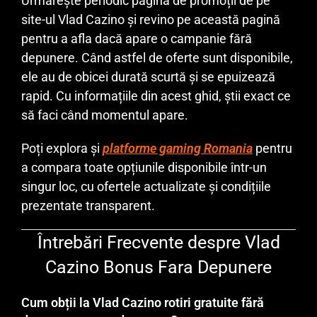
Urmărește periodic pagina de promoții de pe
site-ul Vlad Cazino și revino pe această pagină
pentru a afla dacă apare o campanie fără
depunere. Când astfel de oferte sunt disponibile,
ele au de obicei durată scurtă și se epuizează
rapid. Cu informațiile din acest ghid, știi exact ce
să faci când momentul apare.
Poți explora și
platforme gaming Romania
pentru
a compara toate opțiunile disponibile într-un
singur loc, cu ofertele actualizate și condițiile
prezentate transparent.
Întrebări Frecvente despre Vlad
Cazino Bonus Fara Depunere
Cum obții la Vlad Cazino rotiri gratuite fără