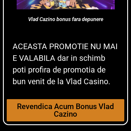
Vlad Cazino bonus fara depunere
ACEASTA PROMOTIE NU MAI
E VALABILA dar in schimb
poti profira de promotia de
bun venit de la Vlad Casino.
Revendica Acum Bonus Vlad
Cazino