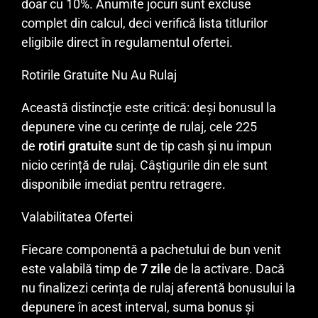
doar cu 10%. Anumite jocuri sunt excluse
complet din calcul, deci verifică lista titlurilor
eligibile direct în regulamentul ofertei.
Rotirile Gratuite Nu Au Rulaj
Această distincție este critică: deși bonusul la
depunere vine cu cerințe de rulaj, cele 225
de
rotiri gratuite
sunt de tip cash și nu impun
nicio cerință de rulaj. Câștigurile din ele sunt
disponibile imediat pentru retragere.
Valabilitatea Ofertei
Fiecare componentă a pachetului de bun venit
este valabilă timp de
7 zile
de la activare. Dacă
nu finalizezi cerința de rulaj aferentă bonusului la
depunere în acest interval, suma bonus și