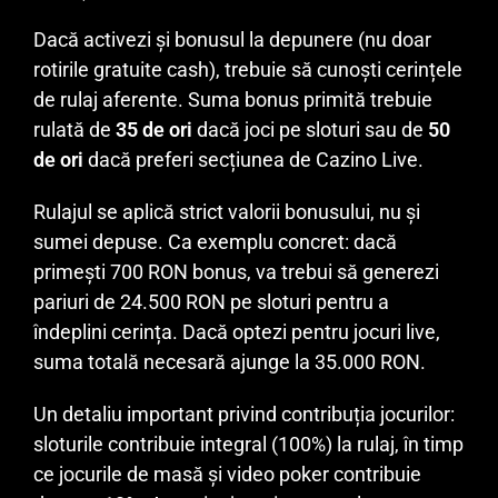
Dacă activezi și bonusul la depunere (nu doar
rotirile gratuite cash), trebuie să cunoști cerințele
de rulaj aferente. Suma bonus primită trebuie
rulată de
35 de ori
dacă joci pe sloturi sau de
50
de ori
dacă preferi secțiunea de Cazino Live.
Rulajul se aplică strict valorii bonusului, nu și
sumei depuse. Ca exemplu concret: dacă
primești 700 RON bonus, va trebui să generezi
pariuri de 24.500 RON pe sloturi pentru a
îndeplini cerința. Dacă optezi pentru jocuri live,
suma totală necesară ajunge la 35.000 RON.
Un detaliu important privind contribuția jocurilor:
sloturile contribuie integral (100%) la rulaj, în timp
ce jocurile de masă și video poker contribuie