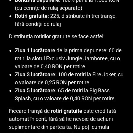
(cu cerințe de rulaj separate)
Rotiri gratuite:
225, distribuite în trei tranșe,
fără condiții de rulaj
Distribuția rotirilor gratuite se face astfel:
Ziua 1 lucrătoare
de la prima depunere: 60 de
rotiri la slotul Exclusiv Jungle Jamboree, cu o
valoare de 0,40 RON per rotire
Ziua 3 lucrătoare:
100 de rotiri la Fire Joker, cu
o valoare de 0,25 RON per rotire
Ziua 5 lucrătoare:
65 de rotiri la Big Bass
Splash, cu o valoare de 0,40 RON per rotire
Fiecare tranșă de
rotiri gratuite
este creditată
automat în cont, fără să fie nevoie de acțiuni
suplimentare din partea ta. Nu poți cumula