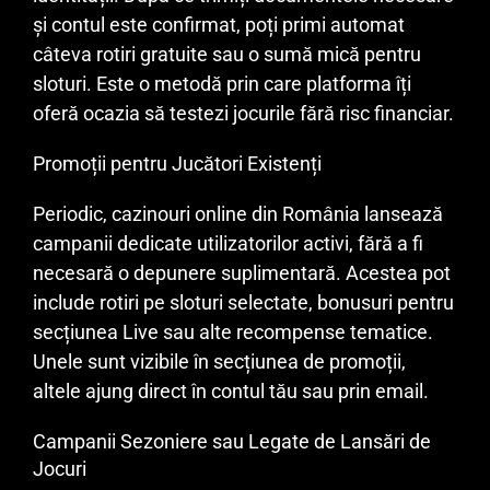
și contul este confirmat, poți primi automat
câteva rotiri gratuite sau o sumă mică pentru
sloturi. Este o metodă prin care platforma îți
oferă ocazia să testezi jocurile fără risc financiar.
Promoții pentru Jucători Existenți
Periodic, cazinouri online din România lansează
campanii dedicate utilizatorilor activi, fără a fi
necesară o depunere suplimentară. Acestea pot
include rotiri pe sloturi selectate, bonusuri pentru
secțiunea Live sau alte recompense tematice.
Unele sunt vizibile în secțiunea de promoții,
altele ajung direct în contul tău sau prin email.
Campanii Sezoniere sau Legate de Lansări de
Jocuri