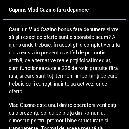
Cuprins Vlad Cazino fara depunere
Cauți un
Vlad Cazino bonus fara depunere
și vrei
să știi exact ce oferte sunt disponibile acum? Ai
ajuns unde trebuie. În acest ghid complet vei afla
dacă există în prezent o astfel de promoție
activă, ce alternative reale poți folosi imediat,
cum funcționează cele 225 de rotiri gratuite fără
rulaj și care sunt toți termenii importanți pe care
trebuie să îi cunoști înainte să activezi orice
ofertă.
Vlad Cazino este unul dintre operatorii verificați
cu o prezență solidă pe piața din România,
cunoscut pentru promoții bine structurate și
transparente. Tocmai de aceea merită să