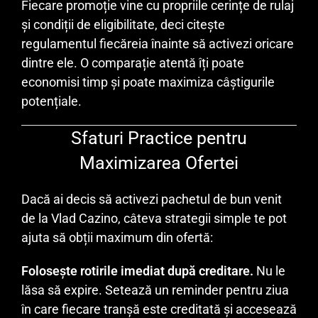
Fiecare promoție vine cu propriile cerințe de rulaj
și condiții de eligibilitate, deci citește
regulamentul fiecăreia înainte să activezi oricare
dintre ele. O comparație atentă îți poate
economisi timp și poate maximiza câștigurile
potențiale.
Sfaturi Practice pentru
Maximizarea Ofertei
Dacă ai decis să activezi pachetul de bun venit
de la Vlad Cazino, câteva strategii simple te pot
ajuta să obții maximum din ofertă:
Folosește rotirile imediat după creditare.
Nu le
lăsa să expire. Setează un reminder pentru ziua
în care fiecare tranșă este creditată și accesează