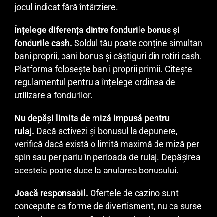
jocul indicat fără întârziere.
Înțelege diferența dintre fondurile bonus și
fondurile cash.
Soldul tău poate conține simultan
bani proprii, bani bonus și câștiguri din rotiri cash.
Platforma folosește banii proprii primii. Citește
regulamentul pentru a înțelege ordinea de
utilizare a fondurilor.
Nu depăși limita de miză impusă pentru
rulaj.
Dacă activezi și bonusul la depunere,
verifică dacă există o limită maximă de miză per
spin sau per pariu în perioada de rulaj. Depășirea
acesteia poate duce la anularea bonusului.
Joacă responsabil.
Ofertele de cazino sunt
concepute ca forme de divertisment, nu ca surse