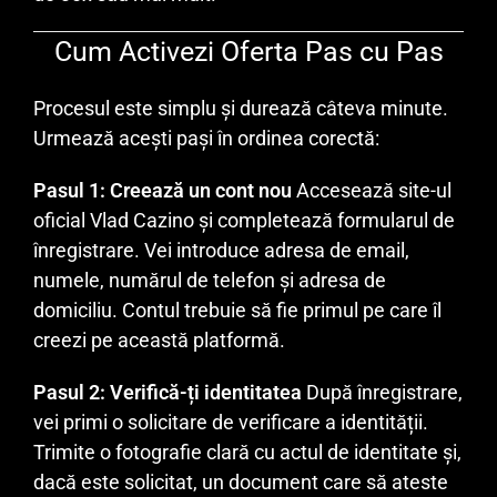
Cum Activezi Oferta Pas cu Pas
Procesul este simplu și durează câteva minute.
Urmează acești pași în ordinea corectă:
Pasul 1: Creează un cont nou
Accesează site-ul
oficial Vlad Cazino și completează formularul de
înregistrare. Vei introduce adresa de email,
numele, numărul de telefon și adresa de
domiciliu. Contul trebuie să fie primul pe care îl
creezi pe această platformă.
Pasul 2: Verifică-ți identitatea
După înregistrare,
vei primi o solicitare de verificare a identității.
Trimite o fotografie clară cu actul de identitate și,
dacă este solicitat, un document care să ateste