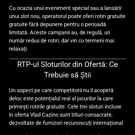
Cu ocazia unui eveniment special sau a lansării
unui slot nou, operatorul poate oferi rotiri gratuite
gratuite fără depunere pentru o perioadă
limitată. Aceste campanii au, de regulă, un
număr redus de rotiri, dar vin cu termeni mai
relaxați.
RTP-ul Sloturilor din Ofertă: Ce
Trebuie să Știi
Un aspect pe care competitorii nu îl acoperă
deloc este potențialul real al jocurilor la care
primești rotirile gratuite. Cele trei sloturi incluse
în oferta Vlad Cazino sunt titluri consacrate,
dezvoltate de furnizori recunoscuți internațional.