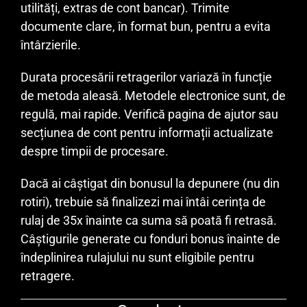
utilități, extras de cont bancar). Trimite
documente clare, în format bun, pentru a evita
întârzierile.
Durata procesării retragerilor variază în funcție
de metoda aleasă. Metodele electronice sunt, de
regulă, mai rapide. Verifică pagina de ajutor sau
secțiunea de cont pentru informații actualizate
despre timpii de procesare.
Dacă ai câștigat din bonusul la depunere (nu din
rotiri), trebuie să finalizezi mai întâi cerința de
rulaj de 35x înainte ca suma să poată fi retrasă.
Câștigurile generate cu fonduri bonus înainte de
îndeplinirea rulajului nu sunt eligibile pentru
retragere.