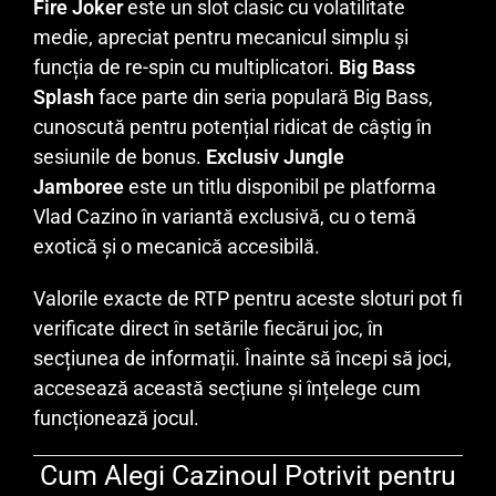
Fire Joker
este un slot clasic cu volatilitate
medie, apreciat pentru mecanicul simplu și
funcția de re-spin cu multiplicatori.
Big Bass
Splash
face parte din seria populară Big Bass,
cunoscută pentru potențial ridicat de câștig în
sesiunile de bonus.
Exclusiv Jungle
Jamboree
este un titlu disponibil pe platforma
Vlad Cazino în variantă exclusivă, cu o temă
exotică și o mecanică accesibilă.
Valorile exacte de RTP pentru aceste sloturi pot fi
verificate direct în setările fiecărui joc, în
secțiunea de informații. Înainte să începi să joci,
accesează această secțiune și înțelege cum
funcționează jocul.
Cum Alegi Cazinoul Potrivit pentru