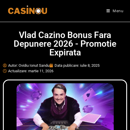
Menu
Vlad Cazino Bonus Fara
Depunere 2026 - Promotie
Expirata
Autor:
Ovidiu Ionut Sandu
Data publicare:
iulie 8, 2025
Actualizare:
martie 11, 2026