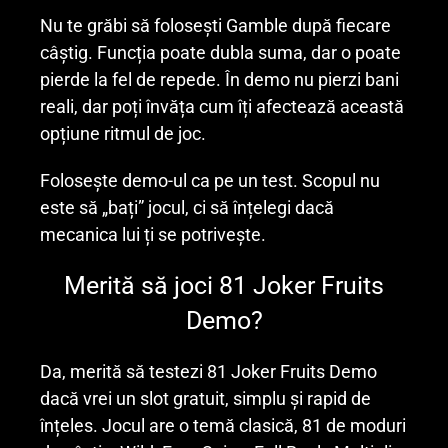
Nu te grăbi să folosești Gamble după fiecare
câștig. Funcția poate dubla suma, dar o poate
pierde la fel de repede. În demo nu pierzi bani
reali, dar poți învăța cum îți afectează această
opțiune ritmul de joc.
Folosește demo-ul ca pe un test. Scopul nu
este să „bați” jocul, ci să înțelegi dacă
mecanica lui ți se potrivește.
Merită să joci 81 Joker Fruits
Demo?
Da, merită să testezi 81 Joker Fruits Demo
dacă vrei un slot gratuit, simplu și rapid de
înțeles. Jocul are o temă clasică, 81 de moduri