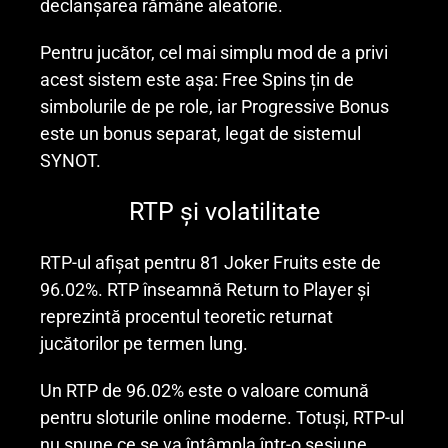
declanșarea rămâne aleatorie.
Pentru jucător, cel mai simplu mod de a privi
acest sistem este așa: Free Spins țin de
simbolurile de pe role, iar Progressive Bonus
este un bonus separat, legat de sistemul
SYNOT.
RTP și volatilitate
RTP-ul afișat pentru 81 Joker Fruits este de
96.02%. RTP înseamnă Return to Player și
reprezintă procentul teoretic returnat
jucătorilor pe termen lung.
Un RTP de 96.02% este o valoare comună
pentru sloturile online moderne. Totuși, RTP-ul
nu spune ce se va întâmpla într-o sesiune