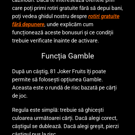
care poți primi rotiri gratuite fără să depui bani,
poți vedea ghidul nostru despre
rotiri gratuite
fără depunere
, unde explicăm cum
funcționează aceste bonusuri și ce condiții
trebuie verificate înainte de activare.
Funcția Gamble
După un câștig, 81 Joker Fruits îți poate
permite să folosești opțiunea Gamble.
Aceasta este o rundă de risc bazată pe cărți
de joc.
Regula este simplă: trebuie să ghicești
culoarea următoarei cărți. Dacă alegi corect,
câștigul se dublează. Dacă alegi greșit, pierzi
câștigul pus la risc.