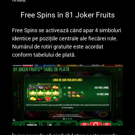
Free Spins în 81 Joker Fruits
Free Spins se activează când apar 4 simboluri
identice pe pozițiile centrale ale fiecărei role.
Numărul de rotiri gratuite este acordat
conform tabelului de plată.