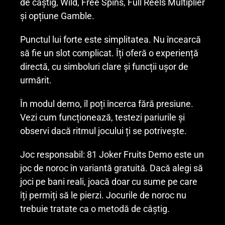
de câștig, Wild, Free Spins, Full Reels Multiplier
și opțiune Gamble.
Punctul lui forte este simplitatea. Nu încearcă
să fie un slot complicat. Îți oferă o experiență
directă, cu simboluri clare și funcții ușor de
urmărit.
În modul demo, îl poți încerca fără presiune.
Vezi cum funcționează, testezi pariurile și
observi dacă ritmul jocului ți se potrivește.
Joc responsabil: 81 Joker Fruits Demo este un
joc de noroc în variantă gratuită. Dacă alegi să
joci pe bani reali, joacă doar cu sume pe care
îți permiți să le pierzi. Jocurile de noroc nu
trebuie tratate ca o metodă de câștig.