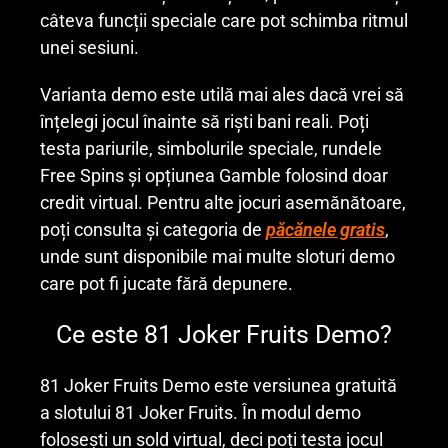
câteva funcții speciale care pot schimba ritmul
unei sesiuni.
Varianta demo este utilă mai ales dacă vrei să
înțelegi jocul înainte să riști bani reali. Poți
testa pariurile, simbolurile speciale, rundele
Free Spins și opțiunea Gamble folosind doar
credit virtual. Pentru alte jocuri asemănătoare,
poți consulta și categoria de
păcănele gratis
,
unde sunt disponibile mai multe sloturi demo
care pot fi jucate fără depunere.
Ce este 81 Joker Fruits Demo?
81 Joker Fruits Demo este versiunea gratuită
a slotului 81 Joker Fruits. În modul demo
folosești un sold virtual, deci poți testa jocul