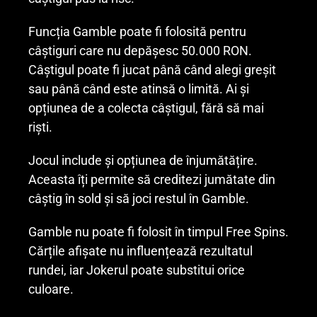
Funcția Gamble poate fi folosită pentru
câștiguri care nu depășesc 50.000 RON.
Câștigul poate fi jucat până când alegi greșit
sau până când este atinsă o limită. Ai și
opțiunea de a colecta câștigul, fără să mai
riști.
Jocul include și opțiunea de înjumătățire.
Aceasta îți permite să creditezi jumătate din
câștig în sold și să joci restul în Gamble.
Gamble nu poate fi folosit în timpul Free Spins.
Cărțile afișate nu influențează rezultatul
rundei, iar Jokerul poate substitui orice
culoare.