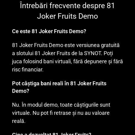
Întrebări frecvente despre 81
Joker Fruits Demo
Ce este 81 Joker Fruits Demo?
81 Joker Fruits Demo este versiunea gratuită
a slotului 81 Joker Fruits de la SYNOT. Poți
juca folosind bani virtuali, fără depunere și fără
risc financiar.
Pot câștiga bani reali în 81 Joker Fruits
Demo?
Nu. În modul demo, toate câștigurile sunt
virtuale. Nu pot fi retrase și nu au valoare
reală.
Cine a dezvoltat 81 Joker Fruits?