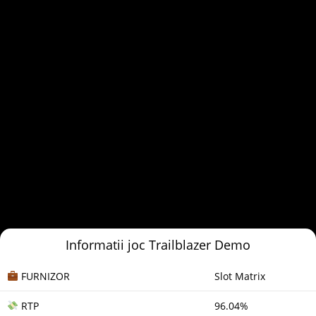
Informatii joc Trailblazer Demo
FURNIZOR
Slot Matrix
RTP
96.04%