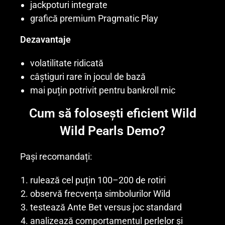
jackpoturi integrate
grafică premium Pragmatic Play
Dezavantaje
volatilitate ridicată
câștiguri rare în jocul de bază
mai puțin potrivit pentru bankroll mic
Cum să folosești eficient Wild
Wild Pearls Demo?
Pași recomandați:
rulează cel puțin 100–200 de rotiri
observă frecvența simbolurilor Wild
testează Ante Bet versus joc standard
analizează comportamentul perlelor și