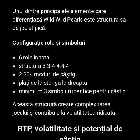
Unul dintre principalele elemente care
diferențiază Wild Wild Pearls este structura sa
de joc atipică.
Configurație role și simboluri
6 role în total
structură 3-3-4-4-4-4
2.304 moduri de câștig
plăți de la stânga la dreapta
minimum 3 simboluri identice pentru câștig
Această structură crește complexitatea
jocului și contribuie la volatilitatea ridicată.
RTP, volatilitate și potențial de
câștig