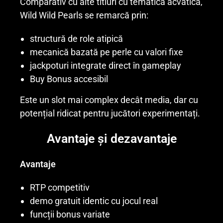
Comparativ cu alte titluri cu tematică acvatică,
Wild Wild Pearls se remarcă prin:
structură de role atipică
mecanică bazată pe perle cu valori fixe
jackpoturi integrate direct în gameplay
Buy Bonus accesibil
Este un slot mai complex decât media, dar cu
potențial ridicat pentru jucători experimentați.
Avantaje și dezavantaje
Avantaje
RTP competitiv
demo gratuit identic cu jocul real
funcții bonus variate