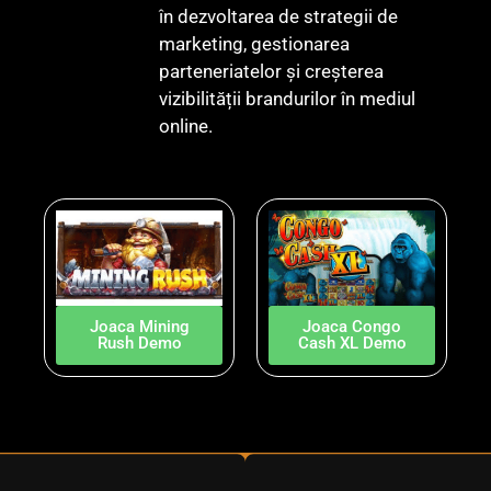
în dezvoltarea de strategii de
marketing, gestionarea
parteneriatelor și creșterea
vizibilității brandurilor în mediul
online.
Joaca Mining
Joaca Congo
Rush Demo
Cash XL Demo