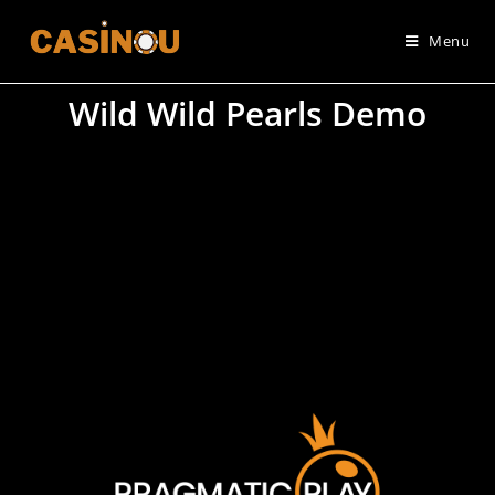
Menu
Wild Wild Pearls Demo