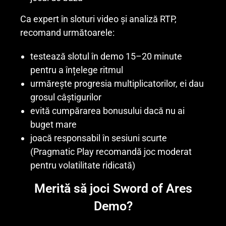
Ca expert în sloturi video și analiză RTP,
recomand următoarele:
testează slotul în demo 15–20 minute
pentru a înțelege ritmul
urmărește progresia multiplicatorilor, ei dau
grosul câștigurilor
evită cumpărarea bonusului dacă nu ai
buget mare
joacă responsabil în sesiuni scurte
(Pragmatic Play recomandă joc moderat
pentru volatilitate ridicată)
Merită să joci Sword of Ares
Demo?