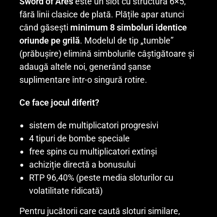
Sword of Ares
este un slot cu structură 6×5,
fără linii clasice de plată. Plățile apar atunci
când găsești
minimum 8 simboluri identice
oriunde pe grilă
. Modelul de tip „tumble”
(prăbușire) elimină simbolurile câștigătoare și
adaugă altele noi, generând șanse
suplimentare într-o singură rotire.
Ce face jocul diferit?
sistem de multiplicatori progresivi
4 tipuri de bombe speciale
free spins cu multiplicatori extinși
achiziție directă a bonusului
RTP 96,40% (peste media sloturilor cu
volatilitate ridicată)
Pentru jucătorii care caută sloturi similare,