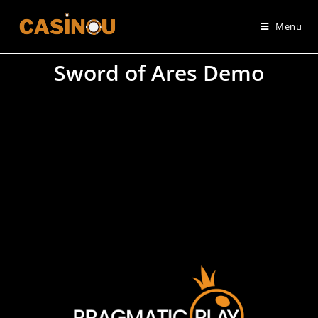
Menu
Sword of Ares Demo