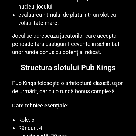
nucleul jocului;
evaluarea ritmului de plată într-un slot cu
volatilitate mare.
Jocul se adresează jucătorilor care acceptă
perioade fără câștiguri frecvente în schimbul
unor runde bonus cu potențial ridicat.
Structura slotului Pub Kings
Pub Kings folosește o arhitectură clasică, ușor
de urmărit, dar cu o rundă bonus complexă.
Date tehnice esențiale:
Role: 5
Rânduri: 4