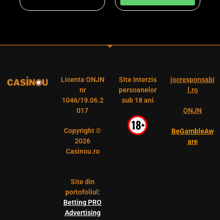
Licenta ONJN
Site Interzis
jocresponsabi
nr
persoanelor
l.ro
1046/19.06.2
sub 18 ani
017
ONJN
Copyright ©
BeGambleAw
2026
are
Casinou.ro
Site din
portofoliul:
Betting PRO
Advertising