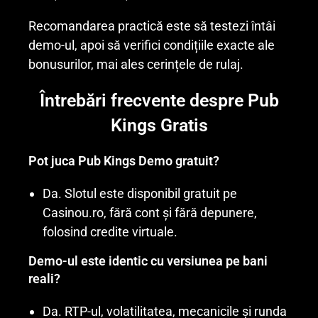
Recomandarea practică este să testezi întâi
demo-ul, apoi să verifici condițiile exacte ale
bonusurilor, mai ales cerințele de rulaj.
Întrebări frecvente despre Pub
Kings Gratis
Pot juca Pub Kings Demo gratuit?
Da. Slotul este disponibil gratuit pe
Casinou.ro, fără cont și fără depunere,
folosind credite virtuale.
Demo-ul este identic cu versiunea pe bani
reali?
Da. RTP-ul, volatilitatea, mecanicile și runda