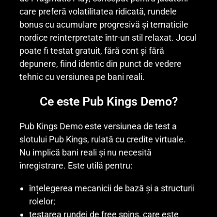
care preferă volatilitatea ridicată, rundele
bonus cu acumulare progresivă și tematicile
nordice reinterpretate într-un stil relaxat. Jocul
poate fi testat gratuit, fără cont și fără
depunere, fiind identic din punct de vedere
tehnic cu versiunea pe bani reali.
Ce este Pub Kings Demo?
Pub Kings Demo este versiunea de test a
slotului Pub Kings, rulată cu credite virtuale.
Nu implică bani reali și nu necesită
înregistrare. Este utilă pentru:
înțelegerea mecanicii de bază și a structurii
rolelor;
testarea rundei de free spins, care este