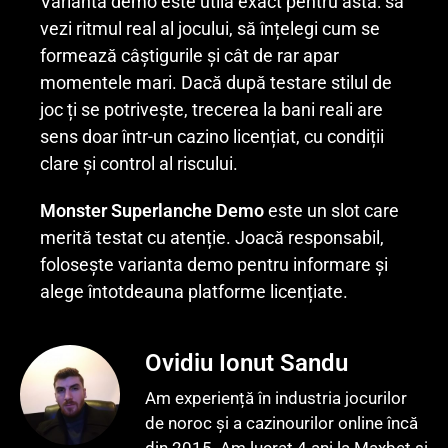
Varianta demo este utilă exact pentru asta: să
vezi ritmul real al jocului, să înțelegi cum se
formează câștigurile și cât de rar apar
momentele mari. Dacă după testare stilul de
joc ți se potrivește, trecerea la bani reali are
sens doar într-un cazino licențiat, cu condiții
clare și control al riscului.
Monster Superlanche Demo
este un slot care
merită testat cu atenție. Joacă responsabil,
folosește varianta demo pentru informare și
alege întotdeauna platforme licențiate.
Ovidiu Ionut Sandu
Am experiență în industria jocurilor
de noroc și a cazinourilor online încă
din 2015. Am lucrat 4 ani la Maxbet și