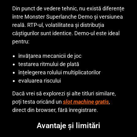
Din punct de vedere tehnic, nu există diferențe
între Monster Superlanche Demo și versiunea
reală. RTP-ul, volatilitatea și distribuția
câștigurilor sunt identice. Demo-ul este ideal
pentru:
învățarea mecanicii de joc
testarea ritmului de plată
înțelegerea rolului multiplicatorilor
evaluarea riscului
Dacă vrei să explorezi și alte titluri similare,
poți testa oricând un
slot machine gratis
,
direct din browser, fără înregistrare.
Avantaje și limitări