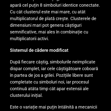
apară cel puțin 8 simboluri identice conectate.
Cu cât clusterul este mai mare, cu atât
multiplicatorul de plată crește. Clusterele de
dimensiuni mari pot genera câștiguri
semnificative, mai ales în combinație cu
multiplicatorii activi.
Sistemul de cădere modificat
După fiecare câștig, simbolurile neimplicate
dispar complet, iar cele câștigătoare coboară
în partea de jos a grilei. Pozițiile libere sunt
completate cu simboluri noi, iar procesul
continuă atâta timp cât apar extensii ale
clusterului inițial.
Este o variație mai puțin întâlnită a mecanicii