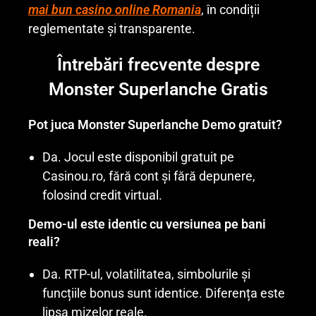
mai bun casino online Romania
, în condiții
reglementate și transparente.
Întrebări frecvente despre
Monster Superlanche Gratis
Pot juca Monster Superlanche Demo gratuit?
Da. Jocul este disponibil gratuit pe
Casinou.ro, fără cont și fără depunere,
folosind credit virtual.
Demo-ul este identic cu versiunea pe bani
reali?
Da. RTP-ul, volatilitatea, simbolurile și
funcțiile bonus sunt identice. Diferența este
lipsa mizelor reale.