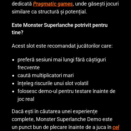
dedicată
Pragmatic games
, unde găsești jocuri
similare ca structură și potențial.
Este Monster Superlanche potrivit pentru
tine?
Acest slot este recomandat jucătorilor care:
preferă sesiuni mai lungi fără câștiguri
frecvente
caută multiplicatori mari
înțeleg riscurile unui slot volatil
folosesc demo-ul pentru testare înainte de
joc real
Dacă ești în căutarea unei experiențe
complete, Monster Superlanche Demo este
un punct bun de plecare înainte de a juca în
cel