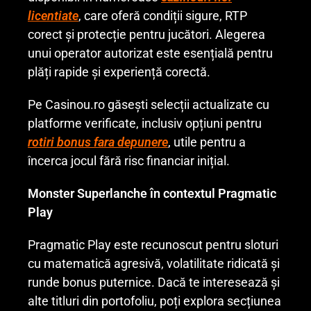
licentiate
, care oferă condiții sigure, RTP
corect și protecție pentru jucători. Alegerea
unui operator autorizat este esențială pentru
plăți rapide și experiență corectă.
Pe Casinou.ro găsești selecții actualizate cu
platforme verificate, inclusiv opțiuni pentru
rotiri bonus fara depunere
, utile pentru a
încerca jocul fără risc financiar inițial.
Monster Superlanche în contextul Pragmatic
Play
Pragmatic Play este recunoscut pentru sloturi
cu matematică agresivă, volatilitate ridicată și
runde bonus puternice. Dacă te interesează și
alte titluri din portofoliu, poți explora secțiunea