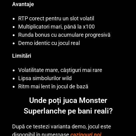
Avantaje
RTP corect pentru un slot volatil
Multiplicatori mari, până la x100
Runda bonus cu acumulare progresivă
Demo identic cu jocul real
Limitări
Volatilitate mare, câștiguri mai rare
Lipsa simbolurilor wild
Ritm mai lent în jocul de bază
Unde poți juca Monster
Superlanche pe bani reali?
După ce testezi varianta demo, jocul este
disponibil în numeroase
cazinouri noi