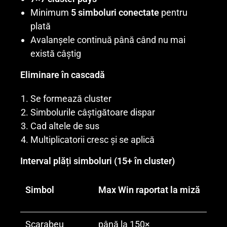
Minimum
5 simboluri conectate
pentru
plată
Avalanșele continuă până când nu mai
există câștig
Eliminare în cascadă
Se formează cluster
Simbolurile câștigătoare dispar
Cad altele de sus
Multiplicatorii cresc și se aplică
Interval plăți simboluri (15+ în cluster)
Simbol
Max Win raportat la miză
Scarabeu
până la 150×