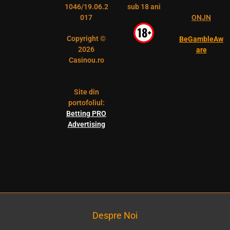
1046/19.06.2
sub 18 ani
017
ONJN
Copyright ©
BeGambleAw
2026
are
Casinou.ro
Site din
portofoliul:
Betting PRO
Advertising
Despre Noi