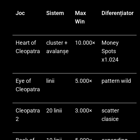
Joc
Sistem
Max
Diferențiator
Win
Heart of
cluster +
10.000×
Money
Cleopatra
avalanșe
Spots
x1.024
Eye of
linii
5.000×
pattern wild
Cleopatra
Cleopatra
20 linii
3.000×
scatter
2
clasice