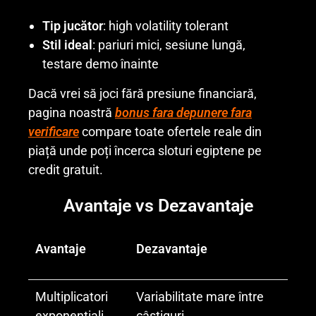
Tip jucător
: high volatility tolerant
Stil ideal
: pariuri mici, sesiune lungă,
testare demo înainte
Dacă vrei să joci fără presiune financiară,
pagina noastră
bonus fara depunere fara
verificare
compare toate ofertele reale din
piață unde poți încerca sloturi egiptene pe
credit gratuit.
Avantaje vs Dezavantaje
Avantaje
Dezavantaje
Multiplicatori
Variabilitate mare între
exponențiali
câștiguri