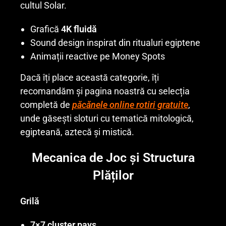
cultul Solar.
Grafică
4K fluidă
Sound design inspirat din ritualuri egiptene
Animații reactive pe Money Spots
Dacă îți place această categorie, îți
recomandăm și pagina noastră cu selecția
completă de
păcănele online rotiri gratuite
,
unde găsești sloturi cu tematică mitologică,
egipteană, aztecă și mistică.
Mecanica de Joc și Structura
Plăților
Grilă
7×7 cluster pays