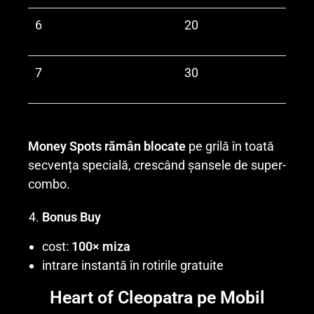
6
20
7
30
Money Spots rămân blocate
pe grilă în toată
secvența specială, crescând șansele de super-
combo.
Bonus Buy
cost:
100× miza
intrare instantă în rotirile gratuite
Heart of Cleopatra pe Mobil