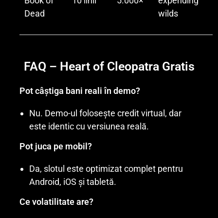
Book of
10 linii
5.000×
expending
Dead
wilds
FAQ – Heart of Cleopatra Gratis
Pot câștiga bani reali în demo?
Nu. Demo-ul folosește credit virtual, dar
este identic cu versiunea reală.
Pot juca pe mobil?
Da, slotul este optimizat complet pentru
Android, iOS și tabletă.
Ce volatilitate are?