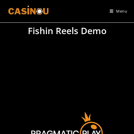
Menu
Fishin Reels Demo