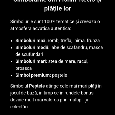
plățile lor
Simbolurile sunt 100% tematice și creează o
atmosferă acvatică autentică:
Simboluri mici:
romb, treflă, inimă, frunză
Simboluri medii:
labe de scafandru, mască
de scufundări
Simboluri mari:
stea de mare, racul,
broasca
Simbol premium:
peștele
Simbolul
Peștele
atinge cele mai mari plăți în
jocul de bază, în timp ce în rundele bonus
devine mult mai valoros prin multipli și
colectări.