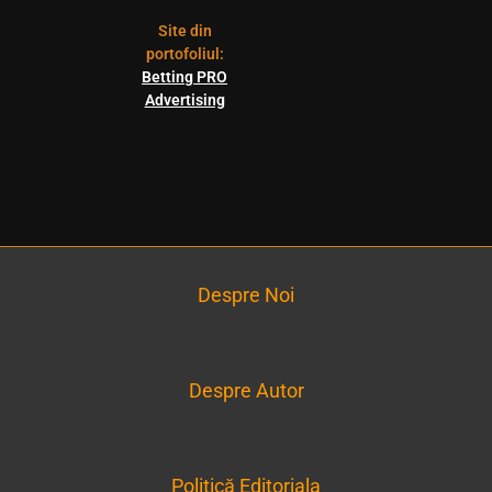
Site din
portofoliul:
Betting PRO
Advertising
Despre Noi
Despre Autor
Politică Editoriala