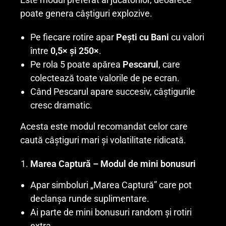
poate genera câștiguri explozive.
Pe fiecare rotire apar
Pești cu Bani
cu valori
între
0,5× și 250×
.
Pe rola 5 poate apărea
Pescarul
, care
colectează toate valorile de pe ecran.
Când Pescarul apare succesiv, câștigurile
cresc dramatic.
Acesta este modul recomandat celor care
caută câștiguri mari și volatilitate ridicată.
Marea Captură – Modul de mini bonusuri
Apar simboluri „Marea Captură” care pot
declanșa runde suplimentare.
Ai parte de mini bonusuri random și rotiri
extra.