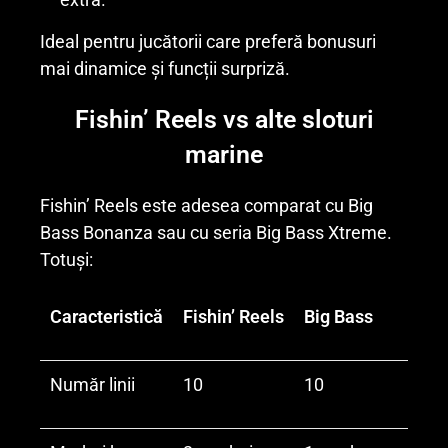
Ideal pentru jucătorii care preferă bonusuri
mai dinamice și funcții surpriză.
Fishin’ Reels vs alte sloturi
marine
Fishin’ Reels este adesea comparat cu Big
Bass Bonanza sau cu seria Big Bass Xtreme.
Totuși:
Caracteristică
Fishin’ Reels
Big Bass
Număr linii
10
10