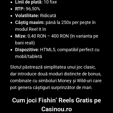
Linii de plată:
10 fixe
RTP:
96,50%
Volatilitate:
Ridicată
Câștig maxim:
până la 250x per pește în
modul Reel It In
Mize:
0,40 RON – 400 RON (în varianta pe
bani reali)
Dispozitive:
HTML5, compatibil perfect cu
mobil/tabletă
Slotul păstrează simplitatea unui joc clasic,
dar introduce două moduri distincte de bonus,
combinate cu simboluri Money și Wild-uri care
pot genera câștiguri surprinzător de mari.
Cum joci Fishin’ Reels Gratis pe
Casinou.ro