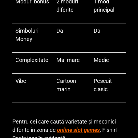
Moduri bonus
2 moduri
1 mod
diferite
principal
Simboluri
Da
Da
Money
Complexitate
Mai mare
Medie
Vibe
Cartoon
Pescuit
marin
clasic
Pentru cei care caută varietate și mecanici
diferite în zona de
online slot games
, Fishin’