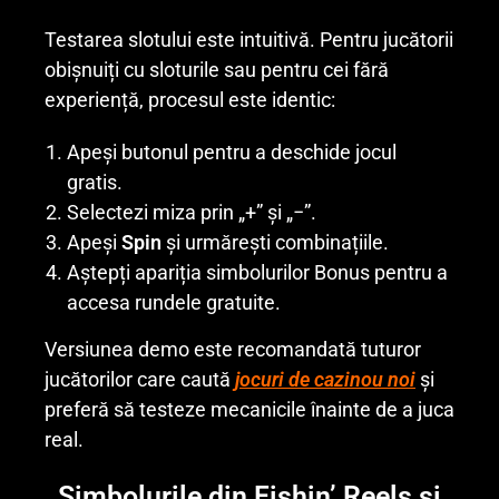
Testarea slotului este intuitivă. Pentru jucătorii
obișnuiți cu sloturile sau pentru cei fără
experiență, procesul este identic:
Apeși butonul pentru a deschide jocul
gratis.
Selectezi miza prin „+” și „−”.
Apeși
Spin
și urmărești combinațiile.
Aștepți apariția simbolurilor Bonus pentru a
accesa rundele gratuite.
Versiunea demo este recomandată tuturor
jucătorilor care caută
jocuri de cazinou noi
și
preferă să testeze mecanicile înainte de a juca
real.
Simbolurile din Fishin’ Reels și