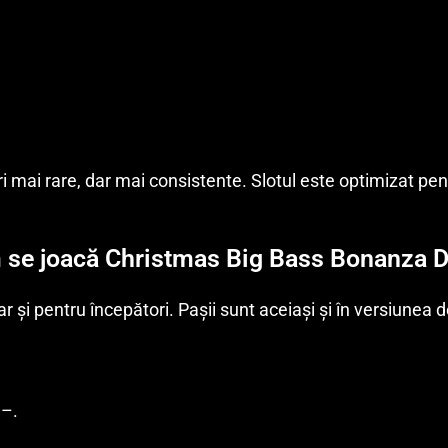
ri mai rare, dar mai consistente. Slotul este optimizat pe
se joacă Christmas Big Bass Bonanza
iar și pentru începători. Pașii sunt aceiași și în versiunea d
 –.