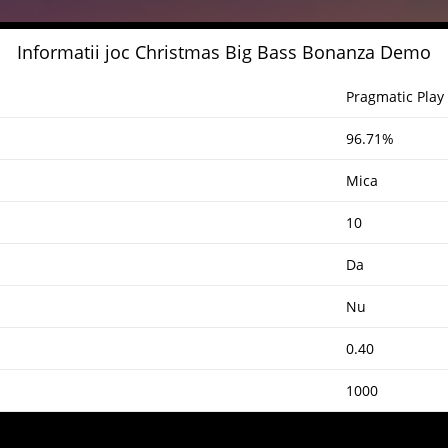
Informatii joc Christmas Big Bass Bonanza Demo
Pragmatic Play
96.71%
Mica
10
Da
Nu
0.40
1000