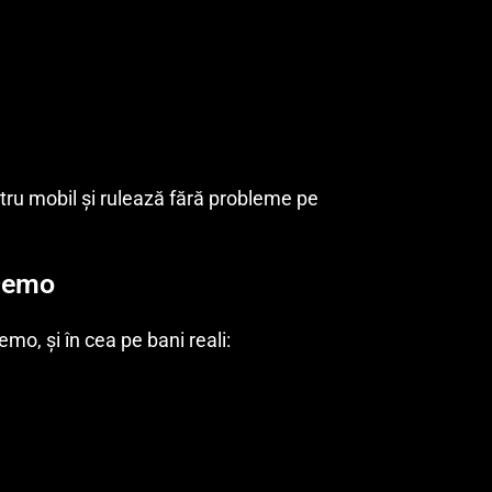
ntru mobil și rulează fără probleme pe
 Demo
emo, și în cea pe bani reali: