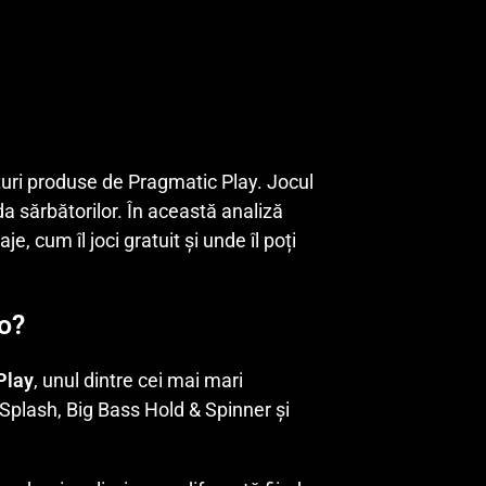
turi produse de Pragmatic Play. Jocul
a sărbătorilor. În această analiză
je, cum îl joci gratuit și unde îl poți
o?
Play
, unul dintre cei mai mari
 Splash, Big Bass Hold & Spinner și