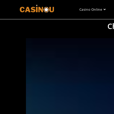
Casino Online
C