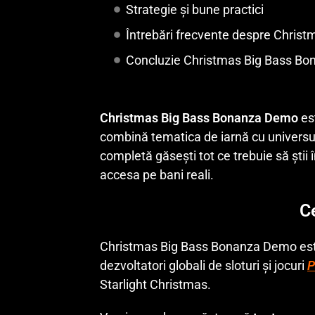
Strategie și bune practici
Întrebări frecvente despre Chri
Concluzie Christmas Big Bass B
Christmas Big Bass Bonanza Demo
est
combină tematica de iarnă cu universul 
completă găsești tot ce trebuie să știi în
accesa pe bani reali.
C
Christmas Big Bass Bonanza Demo este v
dezvoltatori globali de sloturi și jocuri
P
Starlight Christmas.