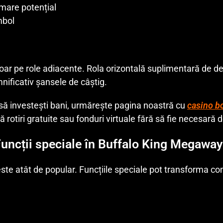
mare potențial
mbol
, doar pe role adiacente. Rola orizontală suplimentară de
ificativ șansele de câștig.
ă să investești bani, urmărește pagina noastră cu
casino b
ă rotiri gratuite sau fonduri virtuale fără să fie necesară 
uncții speciale în Buffalo King Megawa
ste atât de popular. Funcțiile speciale pot transforma comp