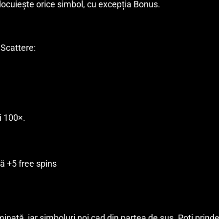
înlocuiește orice simbol, cu excepția Bonus.
 Scattere:
și 100×.
ă +5 free spins
nată, iar simboluri noi cad din partea de sus. Poți prinde 