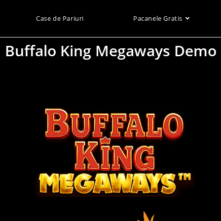
Case de Pariuri
Pacanele Gratis
Buffalo King Megaways Demo