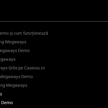
Demo și cum funcționează
 King Megaways
ng Megaways Demo
Megaways
ays Grtis pe Casinou.ro
ing Megaways Demo
 King Megaways
o
s Demo