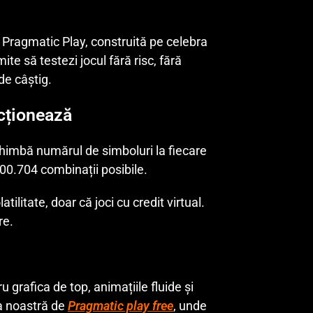
 Pragmatic Play, construită pe celebra
e să testezi jocul fără risc, fără
 de câștig.
cționează
schimbă numărul de simboluri la fiecare
00.704 combinații posibile.
ilitate, doar că joci cu credit virtual.
re.
 grafica de top, animațiile fluide și
ia noastră de
Pragmatic play free
, unde