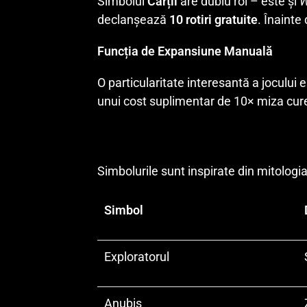
Simbolul
Cărții
are dublu rol – este și
W
declanșează
10 rotiri gratuite
. Înainte
Funcția de Expansiune Manuală
O particularitate interesantă a jocului 
unui cost suplimentar de 10× miza cure
Simbolurile sunt inspirate din mitologi
Simbol
Exploratorul
Anubis