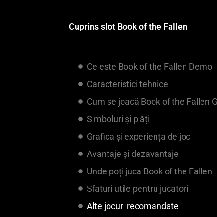
Cuprins slot Book of the Fallen
Ce este Book of the Fallen Demo
Caracteristici tehnice
Cum se joacă Book of the Fallen G
Simboluri și plăți
Grafica și experiența de joc
Avantaje și dezavantaje
Unde poți juca Book of the Fallen
Sfaturi utile pentru jucători
Alte jocuri recomandate