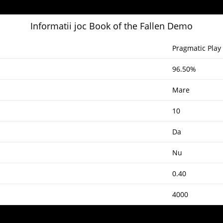
Informatii joc Book of the Fallen Demo
Pragmatic Play
96.50%
Mare
10
Da
Nu
0.40
4000