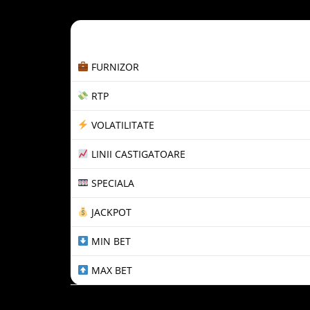
FURNIZOR
RTP
VOLATILITATE
LINII CASTIGATOARE
SPECIALA
JACKPOT
MIN BET
MAX BET