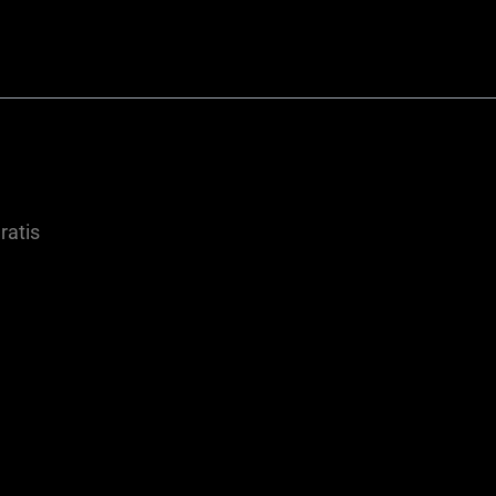
ratis