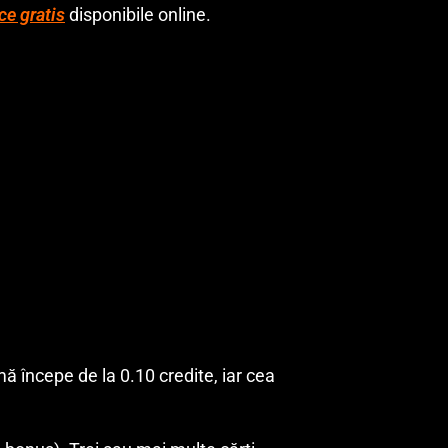
ce gratis
disponibile online.
mă începe de la 0.10 credite, iar cea