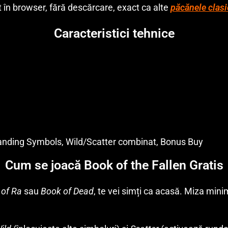
t în browser, fără descărcare, exact ca alte
păcănele clasi
Caracteristici tehnice
xpanding Symbols, Wild/Scatter combinat, Bonus Buy
Cum se joacă Book of the Fallen Gratis
 of Ra
sau
Book of Dead
, te vei simți ca acasă. Miza mini