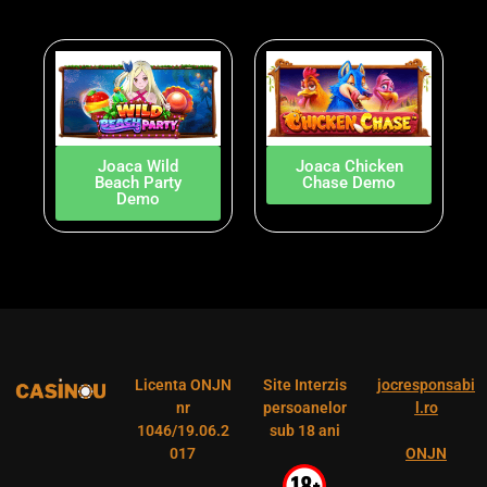
Joaca Wild
Joaca Chicken
Beach Party
Chase Demo
Demo
Licenta ONJN
Site Interzis
jocresponsabi
nr
persoanelor
l.ro
1046/19.06.2
sub 18 ani
017
ONJN