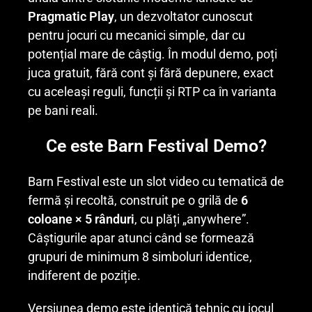
Pragmatic Play
, un dezvoltator cunoscut
pentru jocuri cu mecanici simple, dar cu
potențial mare de câștig. În modul demo, poți
juca gratuit, fără cont și fără depunere, exact
cu aceleași reguli, funcții și RTP ca în varianta
pe bani reali.
Ce este Barn Festival Demo?
Barn Festival este un slot video cu tematică de
fermă și recoltă, construit pe o grilă de
6
coloane × 5 rânduri
, cu plăți „anywhere”.
Câștigurile apar atunci când se formează
grupuri de minimum 8 simboluri identice,
indiferent de poziție.
Versiunea demo este identică tehnic cu jocul