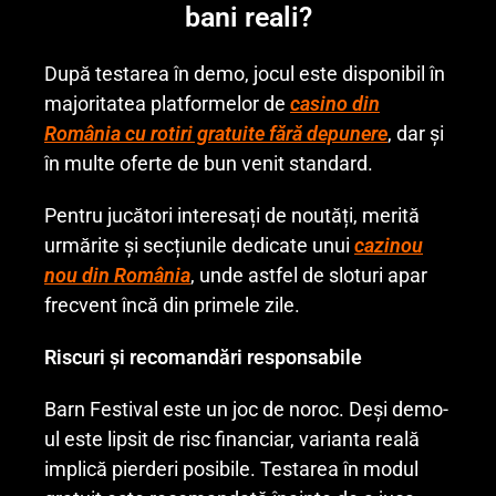
bani reali?
După testarea în demo, jocul este disponibil în
majoritatea platformelor de
casino din
România cu rotiri gratuite fără depunere
, dar și
în multe oferte de bun venit standard.
Pentru jucători interesați de noutăți, merită
urmărite și secțiunile dedicate unui
cazinou
nou din România
, unde astfel de sloturi apar
frecvent încă din primele zile.
Riscuri și recomandări responsabile
Barn Festival este un joc de noroc. Deși demo-
ul este lipsit de risc financiar, varianta reală
implică pierderi posibile. Testarea în modul