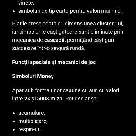
vinete,
simboluri de tip carte pentru valori mai mici.
Plățile cresc odată cu dimensiunea clusterului,
iar simbolurile câștigătoare sunt eliminate prin
mecanica de
cascadă
, permițând câștiguri
succesive într-o singură rundă.
Funcții speciale și mecanici de joc
Simboluri Money
Apar sub forma unor ceaune cu aur, cu valori
între
2× și 500× miza
. Pot declanșa:
acumulare,
multiplicare,
respin-uri.