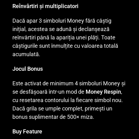
Reînvârtiri și multiplicatori
Dacă apar 3 simboluri Money fără câștig
inițial, acestea se adună și declanșează
reînvârtiri până la apariția unei plăți. Toate
câștigurile sunt înmulțite cu valoarea totală
acumulată.
Jocul Bonus
Este activat de minimum 4 simboluri Money și
se desfășoară într-un mod de
Money Respin
,
cu resetarea contorului la fiecare simbol nou.
Dacă grila se umple complet, primești un
bonus suplimentar de 500× miza.
Buy Feature