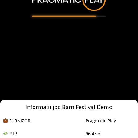
Informatii joc Barn Festival Demo
FURNIZOR
Pragmatic Play
RTP
96.45%