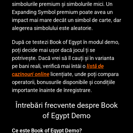
simbolurile premium și simbolurile mici. Un
Expanding Symbol premium poate avea un
impact mai mare decât un simbol de carte, dar
alegerea simbolului este aleatorie.
După ce testezi Book of Egypt în modul demo,
poți decide mai ușor dacă jocul ți se
potrivește. Dacă vrei să îl cauți și în varianta
pe bani reali, verifică mai întâi o
listă de
cazinouri online
licențiate, unde poți compara
operatorii, bonusurile disponibile și condițiile
importante înainte de înregistrare.
Întrebări frecvente despre Book
of Egypt Demo
Ce este Book of Egypt Demo?