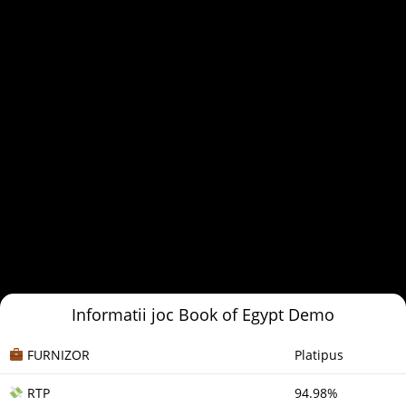
Informatii joc Book of Egypt Demo
FURNIZOR
Platipus
RTP
94.98%