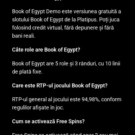
Book of Egypt Demo este versiunea gratuită a
slotului Book of Egypt de la Platipus. Poți juca
folosind credit virtual, fără depunere și fără
bani reali.
Câte role are Book of Egypt?
Book of Egypt are 5 role și 3 rânduri, cu 10 linii
de plată fixe.
Care este RTP-ul jocului Book of Egypt?
RTP-ul general al jocului este 94,98%, conform
regulilor afișate în joc.
Cum se activează Free Spins?