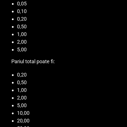
0,05
0,10
0,20
0,50
1,00
2,00
5,00
Pariul total poate fi:
0,20
0,50
1,00
2,00
5,00
10,00
20,00