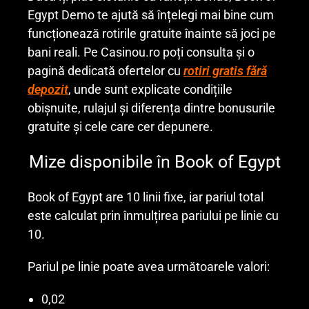
Egypt Demo te ajută să înțelegi mai bine cum
funcționează rotirile gratuite înainte să joci pe
bani reali. Pe Casinou.ro poți consulta și o
pagină dedicată ofertelor cu
rotiri gratis fără
depozit
, unde sunt explicate condițiile
obișnuite, rulajul și diferența dintre bonusurile
gratuite și cele care cer depunere.
Mize disponibile în Book of Egypt
Book of Egypt are 10 linii fixe, iar pariul total
este calculat prin înmulțirea pariului pe linie cu
10.
Pariul pe linie poate avea următoarele valori:
0,02