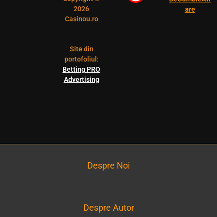
2026
are
Casinou.ro
Site din
portofoliul:
Betting PRO
Advertising
Despre Noi
Despre Autor