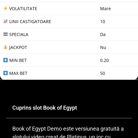
VOLATILITATE
Mare
LINII CASTIGATOARE
10
SPECIALA
Da
JACKPOT
Nu
MIN BET
0.20
MAX BET
50
Cuprins slot Book of Egypt
Book of Egypt Demo este versiunea gratuită a
slotului video creat de Platipus, un joc cu