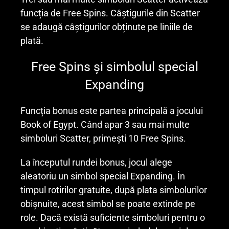
funcția de Free Spins. Câștigurile din Scatter
se adaugă câștigurilor obținute pe liniile de
plată.
Free Spins și simbolul special
Expanding
Funcția bonus este partea principală a jocului
Book of Egypt. Când apar 3 sau mai multe
simboluri Scatter, primești 10 Free Spins.
La începutul rundei bonus, jocul alege
aleatoriu un simbol special Expanding. În
timpul rotirilor gratuite, după plata simbolurilor
obișnuite, acest simbol se poate extinde pe
role. Dacă există suficiente simboluri pentru o