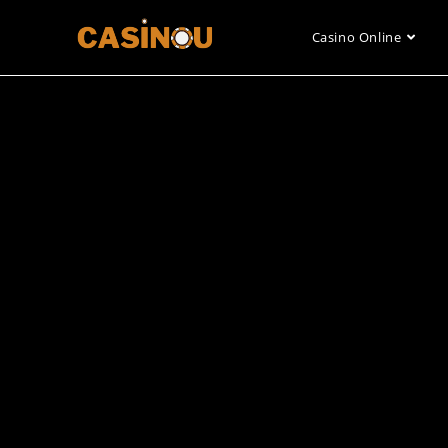
Casino Online