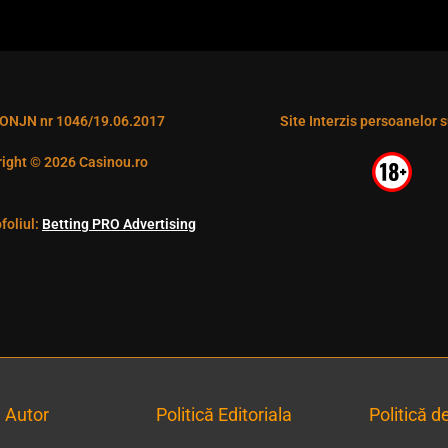
 ONJN nr 1046/19.06.2017
Site Interzis persoanelor 
ight © 2026 Casinou.ro
foliul:
Betting PRO Advertising
 Autor
Politică Editoriala
Politică d