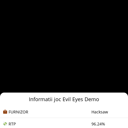
Informatii joc Evil Eyes Demo
FURNIZOR
Hacksaw
RTP
96.24%