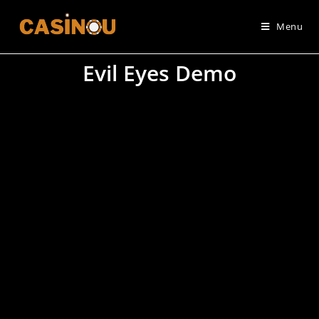
Menu
Evil Eyes Demo