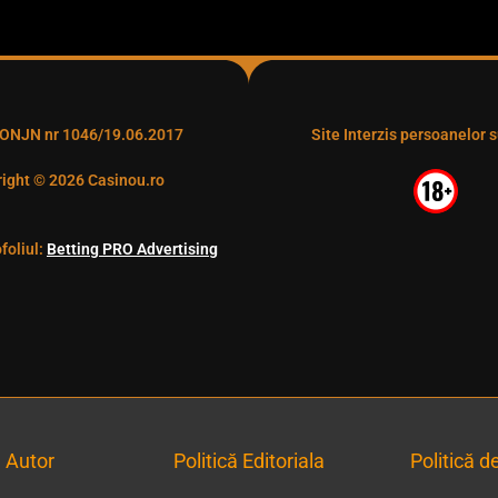
 ONJN nr 1046/19.06.2017
Site Interzis persoanelor 
ight © 2026 Casinou.ro
foliul:
Betting PRO Advertising
 Autor
Politică Editoriala
Politică d