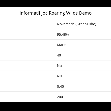
Informatii joc Roaring Wilds Demo
Novomatic (GreenTube)
95.48%
Mare
40
Nu
Nu
0.40
200