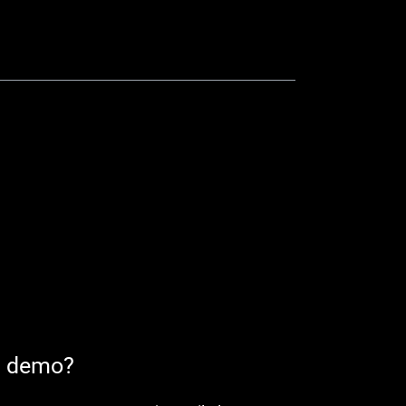
ta demo?