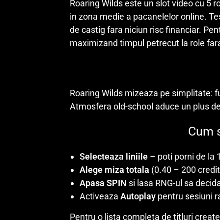
Roaring Wilds este un slot video cu 5 rol
in zona medie a pacanelelor online. Tes
de castig fara niciun risc financiar. Pe
maximizand timpul petrecut la role fara
Roaring Wilds mizeaza pe simplitate: fu
Atmosfera old-school aduce un plus de 
Cum s
Selecteaza liniile
– poti porni de la 1
Alege miza totala
(0.40 – 200 credit
Apasa SPIN
si lasa RNG-ul sa decid
Activeaza
Autoplay
pentru sesiuni 
Pentru o lista completa de titluri creat