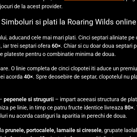
jocuri de la acest provider.
Simboluri si plati la Roaring Wilds online
i, aducand cele mai mari plati. Cinci septari aliniate pe o
×
, iar trei septari ofera
60×
. Chiar si cu doar doua septari 
are plateste pentru o combinatie minima de doua.
are. O linie completa de cinci clopotei iti aduce un premi
otei acorda
40×
. Spre deosebire de septar, clopotelul nu p
 –
pepenele si strugurii
– impart aceeasi structura de plat
iza pe linie, in timp ce patru fructe identice livreaza
80×
.
luri nu acorda castiguri la aparitia in perechi de doua.
fla
prunele, portocalele, lamaile si ciresele
, grupate laola