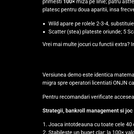
primesti
100×
miza pe linie; patru astf
platesc pentru doua aparitii, insa frec
Wild apare pe rolele 2-3-4, substitu
Scatter (stea) plateste oriunde; 5 Sc
Vrei mai multe jocuri cu functii extra? 
Versiunea demo este identica matematic 
migra spre operatori licentiati ONJN car
Pentru recomandari verificate accese
Strategii, bankroll management si joc
Joaca intotdeauna cu toate cele 40 de
Stabileste un buget clar; la 100× valo