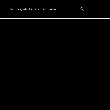
Rotiri gratuite fara depunere