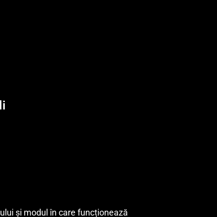
li
ului și modul în care funcționează