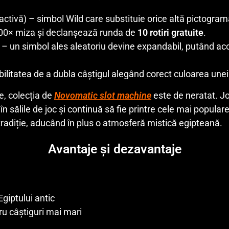
activă) – simbol Wild care substituie orice altă pictogramă
200× miza și declanșează runda de
10 rotiri gratuite
.
– un simbol ales aleatoriu devine expandabil, putând acope
ilitatea de a dubla câștigul alegând corect culoarea unei 
ce, colecția de
Novomatic slot machine
este de neratat. J
în sălile de joc și continuă să fie printre cele mai populare
tradiție, aducând în plus o atmosferă mistică egipteană.
Avantaje și dezavantaje
Egiptului antic
ru câștiguri mai mari