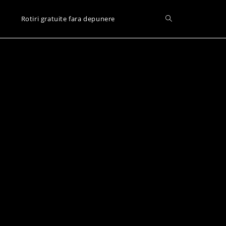
Rotiri gratuite fara depunere