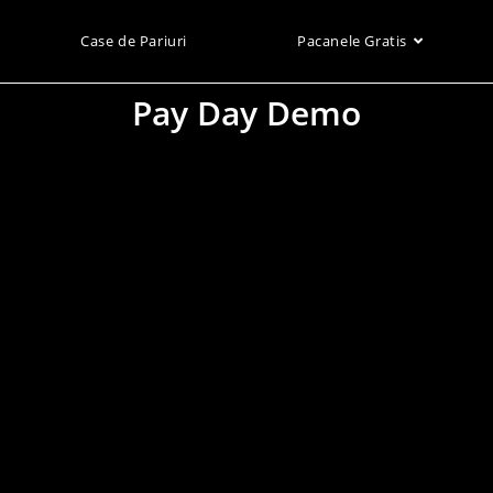
Case de Pariuri
Pacanele Gratis
Pay Day Demo