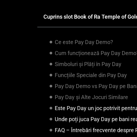
Cuprins slot Book of Ra Temple of Gol
Ce este Pay Day Demo?
Cum funcționează Pay Day Demo
Simboluri și Plăți în Pay Day
Funcțiile Speciale din Pay Day
Pay Day Demo vs Pay Day pe Bani 
Pay Day și Alte Jocuri Similare
Este Pay Day un joc potrivit pentru
Unde poți juca Pay Day pe bani rea
FAQ – Întrebări frecvente despre