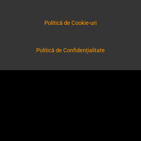
Politică de Cookie-uri
Politică de Confidențialitate