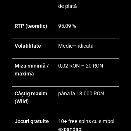
de plată
RTP (teoretic)
95,09 %
Volatilitate
Medie–ridicată
Miza minimă /
0,02 RON – 20 RON
maximă
Câștig maxim
până la 18.000 RON
(Wild)
Jocuri gratuite
10+ free spins cu simbol
expandabil