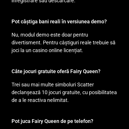
înregistrare sau descărcare.
Pot câștiga bani reali în versiunea demo?
Nu, modul demo este doar pentru
divertisment. Pentru câștiguri reale trebuie să
joci la un casino online licențiat.
Câte jocuri gratuite oferă Fairy Queen?
Trei sau mai multe simboluri Scatter
declanșează 10 jocuri gratuite, cu posibilitatea
de a le reactiva nelimitat.
Pot juca Fairy Queen de pe telefon?