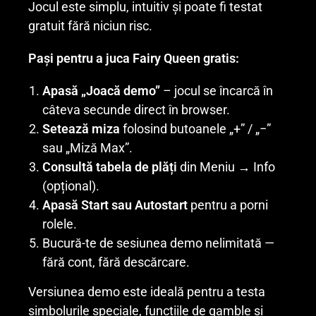
Jocul este simplu, intuitiv și poate fi testat
gratuit fără niciun risc.
Pași pentru a juca Fairy Queen gratis:
Apasă „Joacă demo”
– jocul se încarcă în
câteva secunde direct în browser.
Setează miza
folosind butoanele „+” / „−”
sau „Miză Max”.
Consultă tabela de plăți
din Meniu → Info
(opțional).
Apasă Start sau Autostart
pentru a porni
rolele.
Bucură-te de sesiunea demo nelimitată —
fără cont, fără descărcare.
Versiunea demo este ideală pentru a testa
simbolurile speciale, funcțiile de gamble și