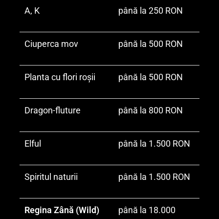
A, K
până la 250 RON
Ciuperca mov
până la 500 RON
Planta cu flori roșii
până la 500 RON
Dragon-fluture
până la 800 RON
Elful
până la 1.500 RON
Spiritul naturii
până la 1.500 RON
Regina Zână (Wild)
până la 18.000