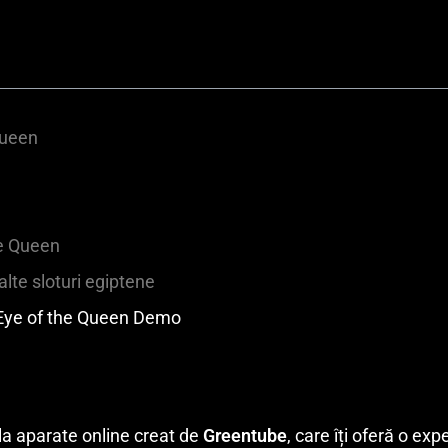
Queen
he Queen
lte sloturi egiptene
 Eye of the Queen Demo
la aparate online creat de
Greentube
, care îți oferă o ex