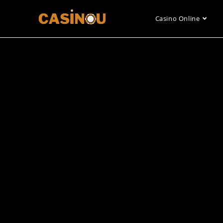
Casino Online