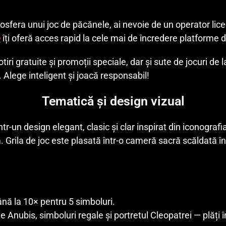
era unui joc de păcănele, ai nevoie de un operator licenț
e
îți oferă acces rapid la cele mai de încredere platform
otiri gratuite și promoții speciale, dar și sute de jocuri d
Alege inteligent și joacă responsabil!
Tematică și design vizual
r-un design elegant, clasic și clar inspirat din iconografia
 Grila de joc este plasată într-o cameră sacră scăldată î
ână la 10× pentru 5 simboluri.
ete Anubis, simboluri regale și portretul Cleopatrei — plăți