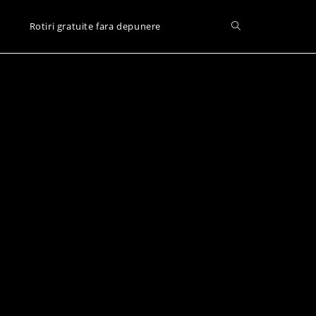
Rotiri gratuite fara depunere