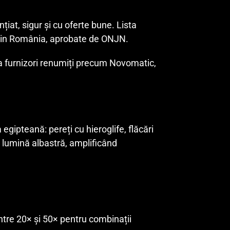
iat, sigur și cu oferte bune. Lista
e din România, aprobate de ONJN.
e la furnizori renumiți precum Novomatic,
 egipteană: pereți cu hieroglife, flăcări
n lumină albastră, amplificând
 între 20× și 50× pentru combinații