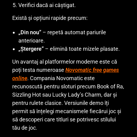
Verifici dacă ai câștigat.
Există și opțiuni rapide precum:
„Din nou”
– repetă automat pariurile
anterioare.
„Ștergere”
– elimină toate mizele plasate.
Un avantaj al platformelor moderne este că
poți testa numeroase
Novomatic free games
online
. Compania Novomatic este
recunoscută pentru sloturi precum Book of Ra,
Sizzling Hot sau Lucky Lady’s Charm, dar și
pentru rulete clasice. Versiunile demo îți
permit să înțelegi mecanismele fiecărui joc și
să descoperi care titluri se potrivesc stilului
tău de joc.