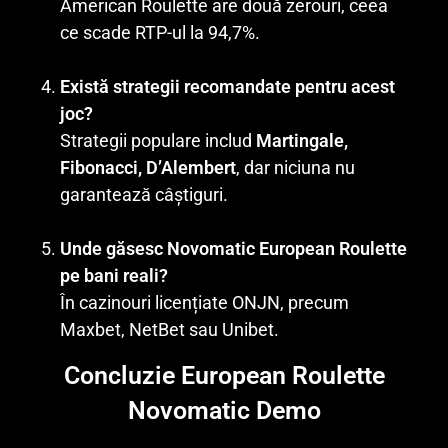
American Roulette are două zerouri, ceea
ce scade RTP-ul la 94,7%.
Există strategii recomandate pentru acest
joc?
Strategii populare includ
Martingale,
Fibonacci, D’Alembert
, dar niciuna nu
garantează câștiguri.
Unde găsesc Novomatic European Roulette
pe bani reali?
În cazinouri licențiate ONJN, precum
Maxbet, NetBet sau Unibet.
Concluzie European Roulette
Novomatic Demo