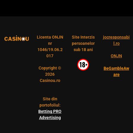
Licenta ONJN
Site Interzis
jocresponsabi
nr
persoanelor
l.ro
1046/19.06.2
sub 18 ani
017
ONJN
Copyright ©
BeGambleAw
2026
are
Casinou.ro
Site din
portofoliul:
Betting PRO
Advertising