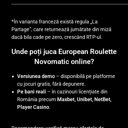
*În varianta franceză există regula „La
Partage”, care returnează jumătate din miză
dacă bila cade pe zero, crescând RTP-ul.
Unde poți juca European Roulette
Novomatic online?
Versiunea demo
– disponibilă pe platforme
cu jocuri gratis, fără depunere.
Pe bani reali
– în cazinouri licențiate din
România precum
Maxbet, Unibet, NetBet,
Player Casino
.