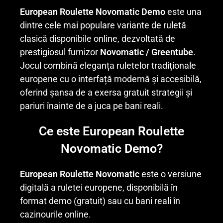
European Roulette Novomatic Demo
este una
dintre cele mai populare variante de ruletă
clasică disponibile online, dezvoltată de
prestigiosul furnizor
Novomatic / Greentube
.
Jocul combină eleganța ruletelor tradiționale
europene cu o interfață modernă și accesibilă,
oferind șansa de a exersa gratuit strategii și
pariuri înainte de a juca pe bani reali.
Ce este European Roulette
Novomatic Demo?
European Roulette Novomatic
este o versiune
digitală a ruletei europene, disponibilă în
format demo (gratuit) sau cu bani reali în
cazinourile online.