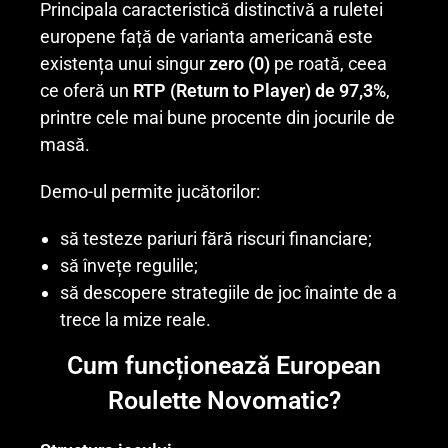
Principala caracteristică distinctivă a ruletei
europene față de varianta americană este
existența unui singur
zero (0)
pe roată, ceea
ce oferă un
RTP (Return to Player) de 97,3%
,
printre cele mai bune procente din jocurile de
masă.
Demo-ul permite jucătorilor:
să testeze pariuri fără riscuri financiare;
să învețe regulile;
să descopere strategiile de joc înainte de a
trece la mize reale.
Cum funcționează European
Roulette Novomatic?