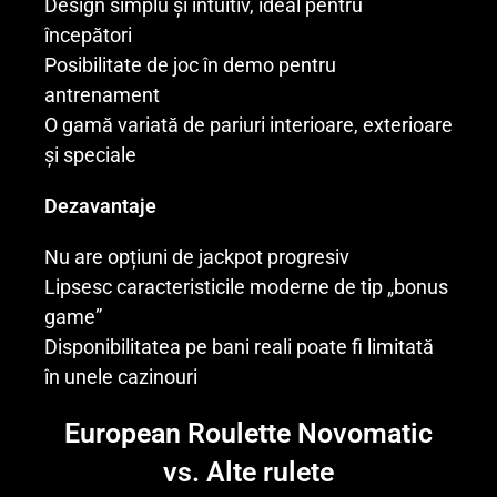
Design simplu și intuitiv, ideal pentru
începători
Posibilitate de joc în demo pentru
antrenament
O gamă variată de pariuri interioare, exterioare
și speciale
Dezavantaje
Nu are opțiuni de jackpot progresiv
Lipsesc caracteristicile moderne de tip „bonus
game”
Disponibilitatea pe bani reali poate fi limitată
în unele cazinouri
European Roulette Novomatic
vs. Alte rulete