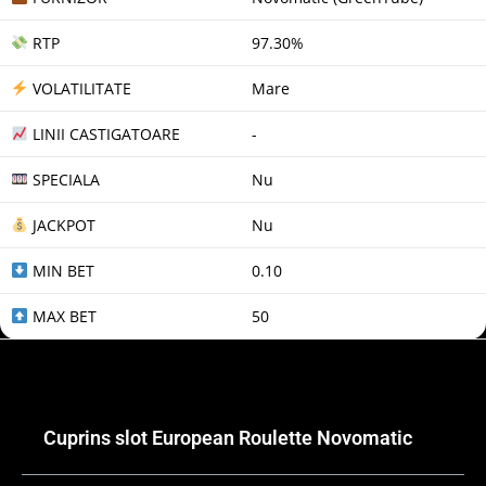
RTP
97.30%
VOLATILITATE
Mare
LINII CASTIGATOARE
-
SPECIALA
Nu
JACKPOT
Nu
MIN BET
0.10
MAX BET
50
Cuprins slot European Roulette Novomatic