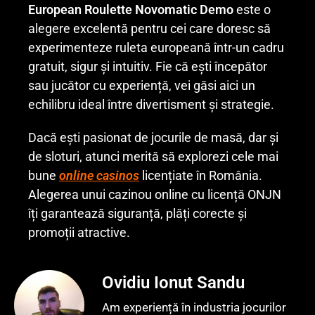
European Roulette Novomatic Demo
este o
alegere excelentă pentru cei care doresc să
experimenteze ruleta europeană într-un cadru
gratuit, sigur și intuitiv. Fie că ești începător
sau jucător cu experiență, vei găsi aici un
echilibru ideal între divertisment și strategie.
Dacă ești pasionat de jocurile de masă, dar și
de sloturi, atunci merită să explorezi cele mai
bune
online casinos
licențiate în România.
Alegerea unui cazinou online cu licență ONJN
îți garantează siguranță, plăți corecte și
promoții atractive.
Ovidiu Ionut Sandu
Am experiență în industria jocurilor