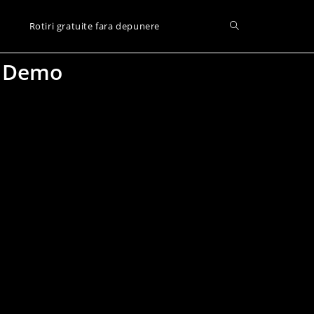
Rotiri gratuite fara depunere
s Demo