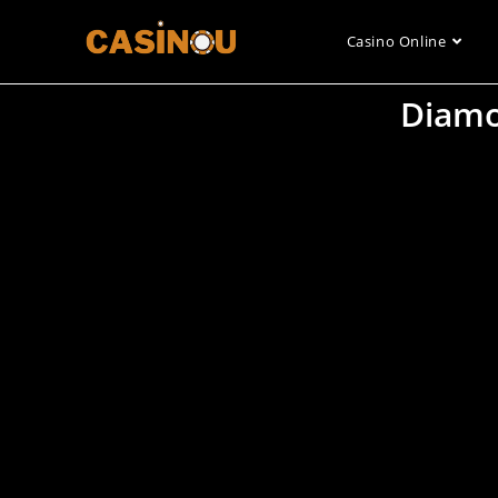
Casino Online
Diamo