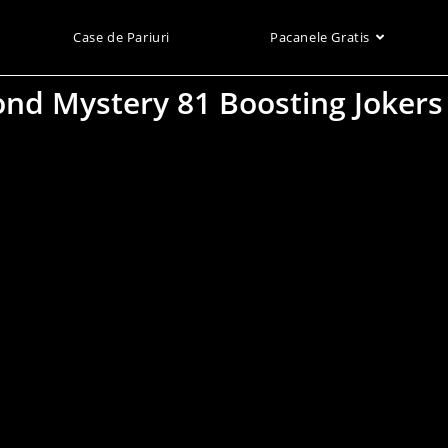
Case de Pariuri
Pacanele Gratis
nd Mystery 81 Boosting Joker