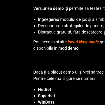
Versiunea
demo
îți permite să testezi t
Înțelegerea modului de joc și a simbo
Descoperirea strategiilor de pariere;
Distracție gratuită, fără descărcare ș
Poți accesa și alte
jocuri Novomatic
gra
disponibile în
mod demo
.
Dacă ți-a plăcut demo-ul și vrei să treci
Printre cele mai sigure se numără:
NetBet
Superbet
WinBoss