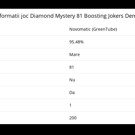
formatii joc Diamond Mystery 81 Boosting Jokers D
Novomatic (GreenTube)
95.48%
Mare
81
Nu
Da
1
200