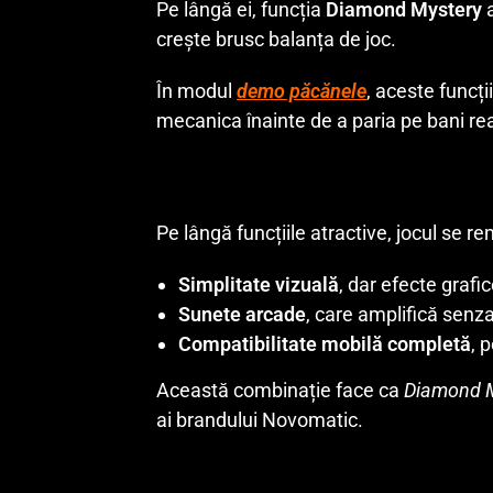
Pe lângă ei, funcția
Diamond Mystery
a
crește brusc balanța de joc.
În modul
demo păcănele
, aceste funcți
mecanica înainte de a paria pe bani rea
Pe lângă funcțiile atractive, jocul se re
Simplitate vizuală
, dar efecte graf
Sunete arcade
, care amplifică senza
Compatibilitate mobilă completă
, 
Această combinație face ca
Diamond M
ai brandului Novomatic.