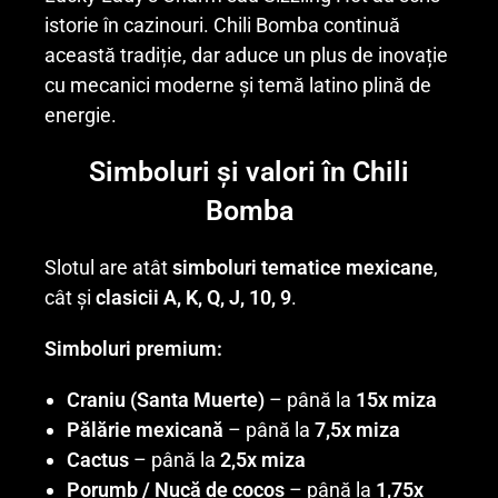
istorie în cazinouri. Chili Bomba continuă
această tradiție, dar aduce un plus de inovație
cu mecanici moderne și temă latino plină de
energie.
Simboluri și valori în Chili
Bomba
Slotul are atât
simboluri tematice mexicane
,
cât și
clasicii A, K, Q, J, 10, 9
.
Simboluri premium:
Craniu (Santa Muerte)
– până la
15x miza
Pălărie mexicană
– până la
7,5x miza
Cactus
– până la
2,5x miza
Porumb / Nucă de cocos
– până la
1,75x