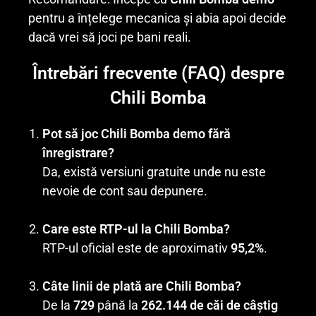
pentru a înțelege mecanica și abia apoi decide
dacă vrei să joci pe bani reali.
Întrebări frecvente (FAQ) despre
Chili Bomba
Pot să joc Chili Bomba demo fără
înregistrare?
Da, există versiuni gratuite unde nu este
nevoie de cont sau depunere.
Care este RTP-ul la Chili Bomba?
RTP-ul oficial este de aproximativ
95,2%
.
Câte linii de plată are Chili Bomba?
De la
729
până la
262.144 de căi de câștig