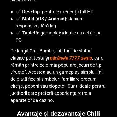
Desktop:
pentru experiență full HD
Mobil (iOS / Android):
design
responsive, fără lag
Tabletă:
gameplay identic cu cel de pe
PC
Pe lângă Chili Bomba, iubitorii de sloturi
clasice pot testa și
păcănele 7777 demo
, care
rămân printre cele mai populare jocuri de tip
„fructe”. Acestea au un gameplay simplu, linii
de plată fixe și simboluri familiare precum
cireșe, pepeni sau clopoței. Sunt ideale pentru
jucătorii care preferă experiența retro a
aparatelor de cazino.
Avantaje și dezavantaje Chili