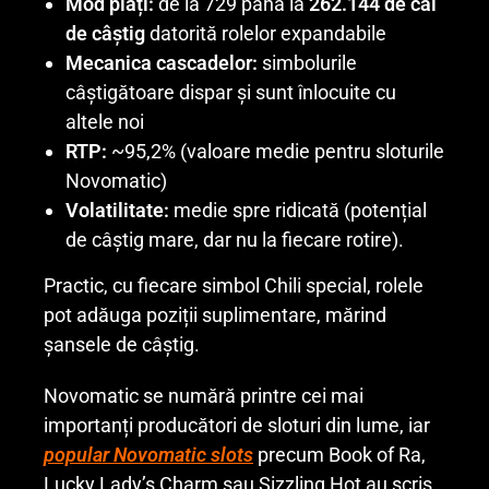
Mod plăți:
de la 729 până la
262.144 de căi
de câștig
datorită rolelor expandabile
Mecanica cascadelor:
simbolurile
câștigătoare dispar și sunt înlocuite cu
altele noi
RTP:
~95,2% (valoare medie pentru sloturile
Novomatic)
Volatilitate:
medie spre ridicată (potențial
de câștig mare, dar nu la fiecare rotire).
Practic, cu fiecare simbol Chili special, rolele
pot adăuga poziții suplimentare, mărind
șansele de câștig.
Novomatic se numără printre cei mai
importanți producători de sloturi din lume, iar
popular Novomatic slots
precum Book of Ra,
Lucky Lady’s Charm sau Sizzling Hot au scris