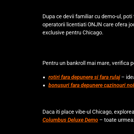
Dupa ce devii familiar cu demo-ul, poti
operatorii licentiati ONJN care ofera 
exclusive pentru Chicago.
Pentru un bankroll mai mare, verifica pe
rotiri fara depunere si fara rulaj
– idea
bonusuri fara depunere cazinouri no
Daca iti place vibe-ul Chicago, exploreaza
Columbus Deluxe Demo
– toate urmeaza