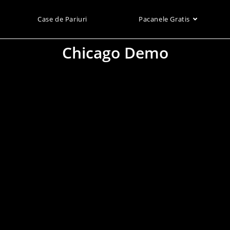
Case de Pariuri
Pacanele Gratis
Chicago Demo