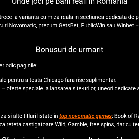
Unde joci pe bani reali in Romania
 trece la varianta cu miza reala in sectiunea dedicata de 
jocuri Novomatic, precum GetsBet, PublicWin sau Winbet –
Bonusuri de urmarit
riodic paginile:
le pentru a testa Chicago fara risc suplimentar.
i
– oferte speciale la lansarea site-urilor, uneori dedicate 
 si alte titluri listate in
top novomatic games
: Book of R
 reteta castigatoare Wild, Gamble, free spins, dar cu te