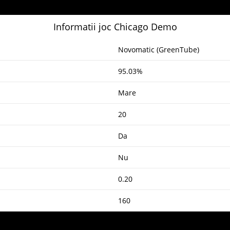
Informatii joc Chicago Demo
Novomatic (GreenTube)
95.03%
Mare
20
Da
Nu
0.20
160