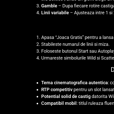
Gamble
– Dupa fiecare rotire castiga
Linii variabile
– Ajusteaza intre 1 si 2
Apasa “Joaca Gratis” pentru a lans
Stabileste numarul de linii si miza.
Foloseste butonul Start sau Autoplay
Urmareste simbolurile Wild si Scatter 
D
Tema cinematografica autentica
: c
RTP competitiv
pentru un slot lansa
Potential solid de castig
datorita Wil
Compatibil mobil
: titlul ruleaza flu