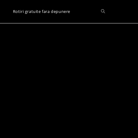
Rotiri gratuite fara depunere