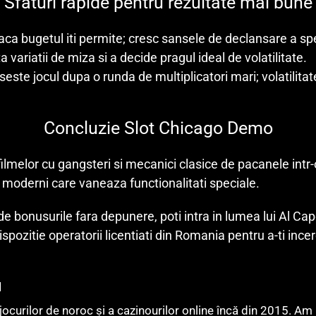
Sfaturi rapide pentru rezultate mai bune
aca bugetul iti permite; cresc sansele de declansare a spe
ariatii de miza si a decide pragul ideal de volatilitate.
aseste jocul dupa o runda de multiplicatori mari; volatilit
Concluzie Slot Chicago Demo
melor cu gangsteri si mecanici clasice de pacanele intr-o
ii moderni care vaneaza functionalitati speciale.
 de bonusurile fara depunere, poti intra in lumea lui Al Cap
dispozitie operatorii licentiati din Romania pentru a-ti incer
u
jocurilor de noroc și a cazinourilor online încă din 2015. Am l