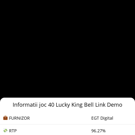
Informatii joc 40 Lucky King Bell Link Demo
FURNIZOR
EGT Digital
RTP
96.27%