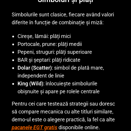
Simbolurile sunt clasice, fiecare având valori
diferite în funcție de combinație și miză:
Cireșe, lămâi: plăți mici
Portocale, prune: plăți medii
Pepeni, struguri: plăți superioare
BAR și șeptari: plăți ridicate
Dolar (Scatter)
: simbol de plată mare,
independent de linie
King (Wild)
: înlocuiește simbolurile
obișnuite și apare pe rolele centrale
Pentru cei care testează strategii sau doresc
să compare mecanica cu alte titluri similare,
demo-ul este o alegere practică, la fel ca alte
pacanele EGT gratis
disponibile online.