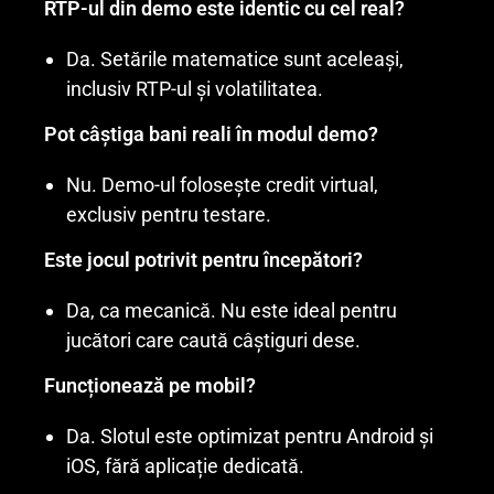
RTP-ul din demo este identic cu cel real?
Da. Setările matematice sunt aceleași,
inclusiv RTP-ul și volatilitatea.
Pot câștiga bani reali în modul demo?
Nu. Demo-ul folosește credit virtual,
exclusiv pentru testare.
Este jocul potrivit pentru începători?
Da, ca mecanică. Nu este ideal pentru
jucători care caută câștiguri dese.
Funcționează pe mobil?
Da. Slotul este optimizat pentru Android și
iOS, fără aplicație dedicată.