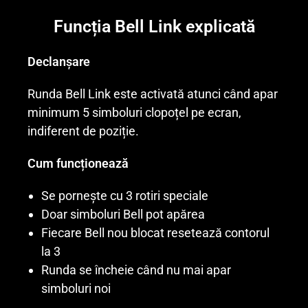
Funcția Bell Link explicată
Declanșare
Runda Bell Link este activată atunci când apar
minimum 5 simboluri clopoțel pe ecran,
indiferent de poziție.
Cum funcționează
Se pornește cu 3 rotiri speciale
Doar simboluri Bell pot apărea
Fiecare Bell nou blocat resetează contorul
la 3
Runda se încheie când nu mai apar
simboluri noi