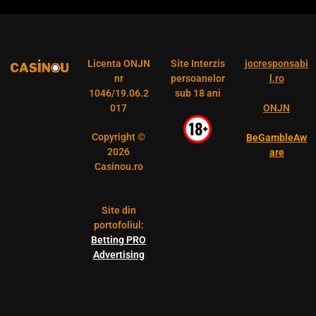
Licenta ONJN
Site Interzis
jocresponsabi
nr
persoanelor
l.ro
1046/19.06.2
sub 18 ani
017
ONJN
Copyright ©
BeGambleAw
2026
are
Casinou.ro
Site din
portofoliul:
Betting PRO
Advertising