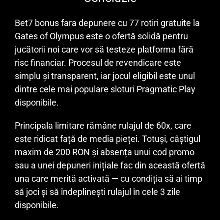
Bet7 bonus fara depunere cu 77 rotiri gratuite la
Gates of Olympus este o ofertă solidă pentru
jucătorii noi care vor să testeze platforma fără
risc financiar. Procesul de revendicare este
simplu și transparent, iar jocul eligibil este unul
dintre cele mai populare sloturi Pragmatic Play
disponibile.
Principala limitare rămâne rulajul de 60x, care
este ridicat față de media pieței. Totuși, câștigul
maxim de 200 RON și absența unui cod promo
sau a unei depuneri inițiale fac din această ofertă
una care merită activată — cu condiția să ai timp
să joci și să îndeplinești rulajul în cele 3 zile
disponibile.