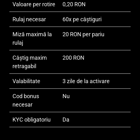
Valoare per rotire
0,20 RON
Rulaj necesar
60x pe câștiguri
Miză maximă la
20 RON per pariu
rulaj
Câștig maxim
200 RON
retragabil
Valabilitate
3 zile de la activare
Cod bonus
Nu
necesar
KYC obligatoriu
Da