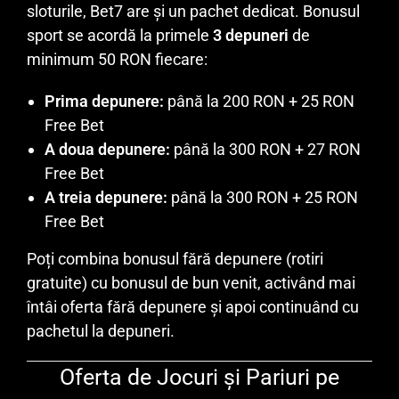
sloturile, Bet7 are și un pachet dedicat. Bonusul
sport se acordă la primele
3 depuneri
de
minimum 50 RON fiecare:
Prima depunere:
până la 200 RON + 25 RON
Free Bet
A doua depunere:
până la 300 RON + 27 RON
Free Bet
A treia depunere:
până la 300 RON + 25 RON
Free Bet
Poți combina bonusul fără depunere (rotiri
gratuite) cu bonusul de bun venit, activând mai
întâi oferta fără depunere și apoi continuând cu
pachetul la depuneri.
Oferta de Jocuri și Pariuri pe