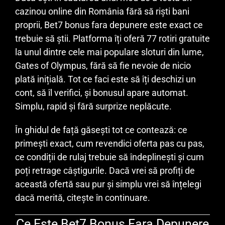
cazinou online din România fără să riști bani
proprii, Bet7 bonus fara depunere este exact ce
trebuie să știi. Platforma îți oferă 77 rotiri gratuite
la unul dintre cele mai populare sloturi din lume,
Gates of Olympus, fără să fie nevoie de nicio
plată inițială. Tot ce faci este să îți deschizi un
cont, să îl verifici, și bonusul apare automat.
Simplu, rapid și fără surprize neplăcute.
În ghidul de față găsești tot ce contează: ce
primești exact, cum revendici oferta pas cu pas,
ce condiții de rulaj trebuie să îndeplinești și cum
poți retrage câștigurile. Dacă vrei să profiți de
această ofertă sau pur și simplu vrei să înțelegi
dacă merită, citește în continuare.
Ce Este Bet7 Bonus Fara Depunere