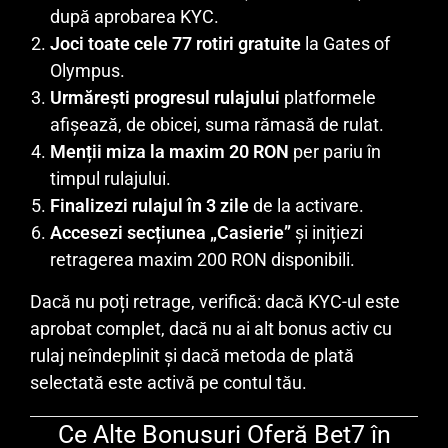
după aprobarea KYC.
Joci toate cele 77 rotiri gratuite
la Gates of
Olympus.
Urmărești progresul rulajului
platformele
afișează, de obicei, suma rămasă de rulat.
Menții miza la maxim 20 RON
per pariu în
timpul rulajului.
Finalizezi rulajul în 3 zile
de la activare.
Accesezi secțiunea „Casierie”
și inițiezi
retragerea maxim 200 RON disponibili.
Dacă nu poți retrage, verifică: dacă KYC-ul este
aprobat complet, dacă nu ai alt bonus activ cu
rulaj neîndeplinit și dacă metoda de plată
selectată este activă pe contul tău.
Ce Alte Bonusuri Oferă Bet7 în