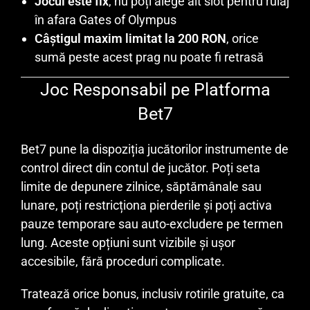
Jocul este fix
, nu poți alege alt slot pentru rulaj
în afara Gates of Olympus
Câștigul maxim limitat la 200 RON
, orice
sumă peste acest prag nu poate fi retrasă
Joc Responsabil pe Platforma
Bet7
Bet7 pune la dispoziția jucătorilor instrumente de
control direct din contul de jucător. Poți seta
limite de depunere zilnice, săptămânale sau
lunare, poți restricționa pierderile și poți activa
pauze temporare sau auto-excludere pe termen
lung. Aceste opțiuni sunt vizibile și ușor
accesibile, fără proceduri complicate.
Tratează orice bonus, inclusiv rotirile gratuite, ca