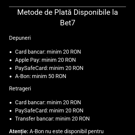
Metode de Plată Disponibile la
Bet7
Depuneri
Card bancar: minim 20 RON
Apple Pay: minim 20 RON
PaySafeCard: minim 20 RON
A-Bon: minim 50 RON
Retrageri
Card bancar: minim 20 RON
PaySafeCard: minim 20 RON
Transfer bancar: minim 20 RON
Atenție:
A-Bon nu este disponibil pentru