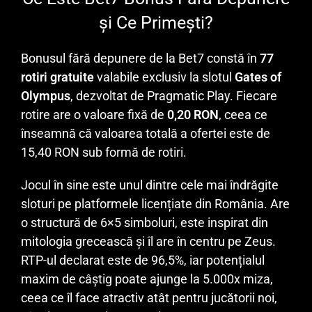
și Ce Primești?
Bonusul fără depunere de la Bet7 constă în
77
rotiri gratuite
valabile exclusiv la slotul
Gates of
Olympus
, dezvoltat de Pragmatic Play. Fiecare
rotire are o valoare fixă de
0,20 RON
, ceea ce
înseamnă că valoarea totală a ofertei este de
15,40 RON sub formă de rotiri.
Jocul în sine este unul dintre cele mai îndrăgite
sloturi pe platformele licențiate din România. Are
o structură de 6×5 simboluri, este inspirat din
mitologia grecească și îl are în centru pe Zeus.
RTP-ul declarat este de 96,5%, iar potențialul
maxim de câștig poate ajunge la 5.000x miza,
ceea ce îl face atractiv atât pentru jucătorii noi,