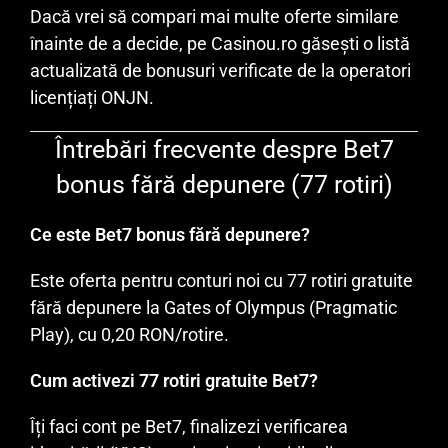
Dacă vrei să compari mai multe oferte similare
înainte de a decide, pe Casinou.ro găsești o listă
actualizată de bonusuri verificate de la operatori
licențiați ONJN.
Întrebări frecvente despre Bet7
bonus fără depunere (77 rotiri)
Ce este Bet7 bonus fără depunere?
Este oferta pentru conturi noi cu 77 rotiri gratuite
fără depunere la Gates of Olympus (Pragmatic
Play), cu 0,20 RON/rotire.
Cum activezi 77 rotiri gratuite Bet7?
Îți faci cont pe Bet7, finalizezi verificarea