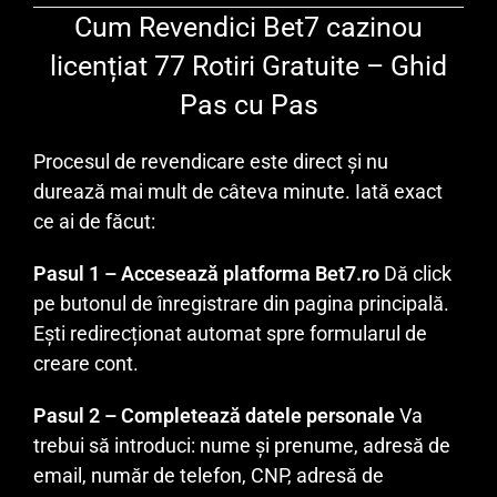
Cum Revendici Bet7 cazinou
licențiat 77 Rotiri Gratuite – Ghid
Pas cu Pas
Procesul de revendicare este direct și nu
durează mai mult de câteva minute. Iată exact
ce ai de făcut:
Pasul 1 – Accesează platforma Bet7.ro
Dă click
pe butonul de înregistrare din pagina principală.
Ești redirecționat automat spre formularul de
creare cont.
Pasul 2 – Completează datele personale
Va
trebui să introduci: nume și prenume, adresă de
email, număr de telefon, CNP, adresă de