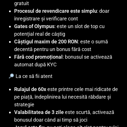
gratuit
Procesul de revendicare este simplu
: doar
înregistrare și verificare cont
Gates of Olympus
: este un slot de top cu
potențial real de câștig
Câștigul maxim de 200 RON
: este o sumă
decentă pentru un bonus fără cost
Fără cod promoțional
: bonusul se activează
automat după KYC
La ce să fii atent
Rulajul de 60x
este printre cele mai ridicate de
pe piață, îndeplinirea lui necesită răbdare și
strategie
Valabilitatea de 3 zile
este scurtă, activează
bonusul doar când ai timp să joci