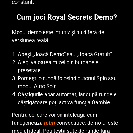
constant.
Cum joci Royal Secrets Demo?
Modul demo este intuitiv și nu diferă de
versiunea reală.
Apeși „Joacă Demo” sau „Joacă Gratuit”.
Alegi valoarea mizei din butoanele
presetate.
Pornești o rundă folosind butonul Spin sau
modul Auto Spin.
Câștigurile apar automat, iar după rundele
câștigătoare poți activa funcția Gamble.
Pentru cei care vor să înțeleagă cum
funcționează
rotiri
consecutive, demo-ul este
mediul ideal. Poți testa sute de runde fără