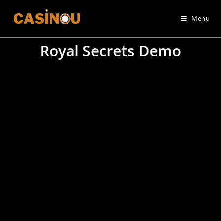
Menu
Royal Secrets Demo