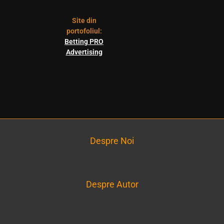
Site din
portofoliul:
Betting PRO
Advertising
Despre Noi
Despre Autor