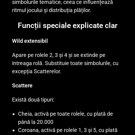
simbolurile tematice, ceea ce influențează
ritmul jocului și distribuția plăților.
Funcții speciale explicate clar
Wild extensibil
Apare pe rolele 2, 3 și 4 și se extinde pe
întreaga rolă. Substituie toate simbolurile, cu
excepția Scatterelor.
Scattere
Există două tipuri:
Cheia, activă pe toate rolele, cu plată de
până la 20.000
Coroana, activă pe rolele 1, 3 și 5, cu plată