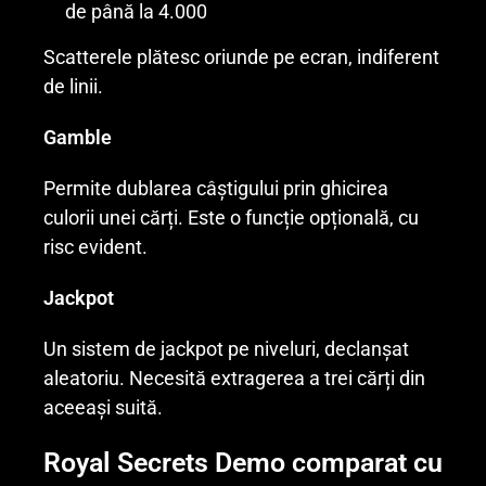
de până la 4.000
Scatterele plătesc oriunde pe ecran, indiferent
de linii.
Gamble
Permite dublarea câștigului prin ghicirea
culorii unei cărți. Este o funcție opțională, cu
risc evident.
Jackpot
Un sistem de jackpot pe niveluri, declanșat
aleatoriu. Necesită extragerea a trei cărți din
aceeași suită.
Royal Secrets Demo comparat cu