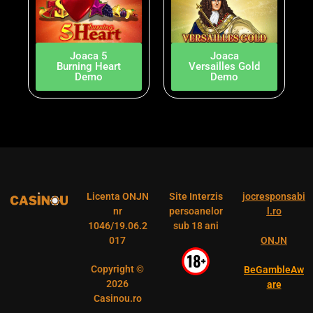
Joaca 5
Joaca
Burning Heart
Versailles Gold
Demo
Demo
Licenta ONJN
Site Interzis
jocresponsabi
nr
persoanelor
l.ro
1046/19.06.2
sub 18 ani
017
ONJN
Copyright ©
BeGambleAw
2026
are
Casinou.ro