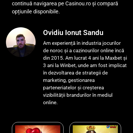
continuă navigarea pe Casinou.ro și compară
opțiunile disponibile.
Ovidiu Ionut Sandu
Am experiență în industria jocurilor
de noroc și a cazinourilor online încă
din 2015. Am lucrat 4 ani la Maxbet și
3 ani la Winbet, unde am fost implicat
în dezvoltarea de strategii de
marketing, gestionarea
parteneriatelor și creșterea
vizibilității brandurilor în mediul
online.