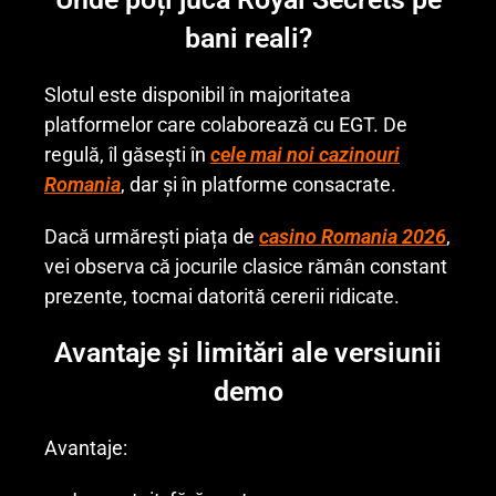
bani reali?
Slotul este disponibil în majoritatea
platformelor care colaborează cu EGT. De
regulă, îl găsești în
cele mai noi cazinouri
Romania
, dar și în platforme consacrate.
Dacă urmărești piața de
casino Romania 2026
,
vei observa că jocurile clasice rămân constant
prezente, tocmai datorită cererii ridicate.
Avantaje și limitări ale versiunii
demo
Avantaje: