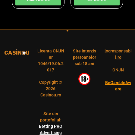
Licenta ONJN
Site Interzis
jocresponsabi
nr
persoanelor
l.ro
1046/19.06.2
sub 18 ani
017
ONJN
Copyright ©
BeGambleAw
2026
are
Casinou.ro
Site din
portofoliul:
Betting PRO
Advertising