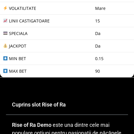
VOLATILITATE
Mare
LINII CASTIGATOARE
15
SPECIALA
Da
JACKPOT
Da
MIN BET
0.15
MAX BET
90
Cuprins slot Rise of Ra
Rise of Ra Demo
este una dintre cele mai
populare opțiuni pentru pasionații de păcănele