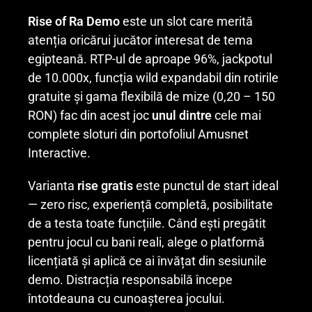
Rise of Ra Demo
este un slot care merită
atenția oricărui jucător interesat de tema
egipteană. RTP-ul de aproape 96%, jackpotul
de 10.000x, funcția wild expandabil din rotirile
gratuite și gama flexibilă de mize (0,20 – 150
RON) fac din acest joc
unul dintre
cele mai
complete sloturi din portofoliul Amusnet
Interactive.
Varianta
rise gratis
este punctul de start ideal
— zero risc, experiență completă, posibilitate
de a testa toate funcțiile. Când ești pregătit
pentru jocul cu bani reali, alege o platformă
licențiată și aplică ce ai învățat din sesiunile
demo. Distracția responsabilă începe
întotdeauna cu cunoașterea jocului.