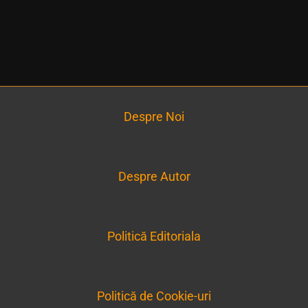
Despre Noi
Despre Autor
Politică Editoriala
Politică de Cookie-uri