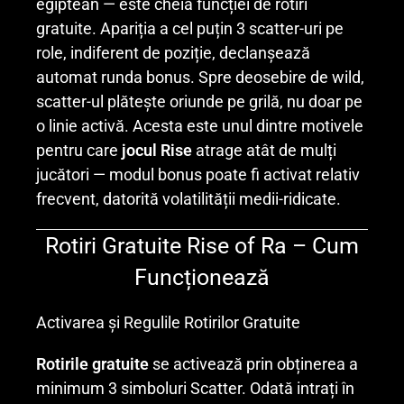
egiptean — este cheia funcției de rotiri
gratuite. Apariția a cel puțin 3 scatter-uri pe
role, indiferent de poziție, declanșează
automat runda bonus. Spre deosebire de wild,
scatter-ul plătește oriunde pe grilă, nu doar pe
o linie activă. Acesta este unul dintre motivele
pentru care
jocul Rise
atrage atât de mulți
jucători — modul bonus poate fi activat relativ
frecvent, datorită volatilității medii-ridicate.
Rotiri Gratuite Rise of Ra – Cum
Funcționează
Activarea și Regulile Rotirilor Gratuite
Rotirile gratuite
se activează prin obținerea a
minimum 3 simboluri Scatter. Odată intrați în