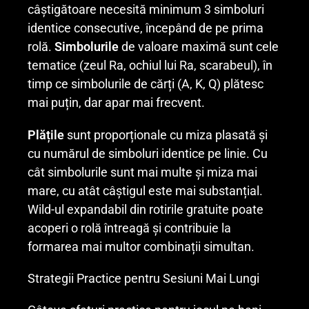
câștigătoare necesită minimum 3 simboluri
identice consecutive, începând de pe prima
rolă.
Simbolurile
de valoare maximă sunt cele
tematice (zeul Ra, ochiul lui Ra, scarabeul), în
timp ce simbolurile de cărți (A, K, Q) plătesc
mai puțin, dar apar mai frecvent.
Plățile
sunt proporționale cu miza plasată și
cu numărul de simboluri identice pe linie. Cu
cât simbolurile sunt mai multe și miza mai
mare, cu atât câștigul este mai substanțial.
Wild-ul expandabil din rotirile gratuite poate
acoperi o rolă întreagă și contribuie la
formarea mai multor combinații simultan.
Strategii Practice pentru Sesiuni Mai Lungi