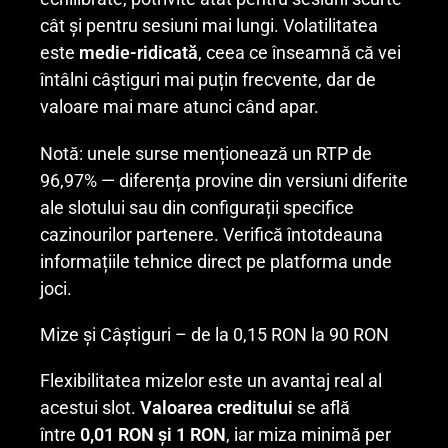
cât și pentru sesiuni mai lungi. Volatilitatea
este
medie-ridicată
, ceea ce înseamnă că vei
întâlni câștiguri mai puțin frecvente, dar de
valoare mai mare atunci când apar.
Notă: unele surse menționează un RTP de
96,97% — diferența provine din versiuni diferite
ale slotului sau din configurații specifice
cazinourilor partenere. Verifică întotdeauna
informațiile tehnice direct pe platforma unde
joci.
Mize și Câștiguri – de la 0,15 RON la 90 RON
Flexibilitatea mizelor este un avantaj real al
acestui slot.
Valoarea creditului
se află
între
0,01 RON și 1 RON
, iar miza minimă per