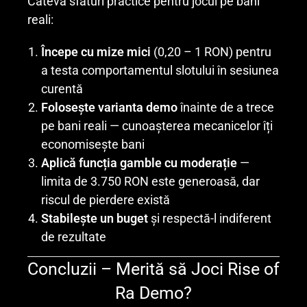
Câteva sfaturi practice pentru jocul pe bani
reali:
Începe cu mize mici
(0,20 – 1 RON) pentru
a testa comportamentul slotului în sesiunea
curentă
Folosește varianta demo
înainte de a trece
pe bani reali — cunoașterea mecanicelor îți
economisește bani
Aplică funcția gamble cu moderație
—
limita de 3.750 RON este generoasă, dar
riscul de pierdere există
Stabilește un buget
și respectă-l indiferent
de rezultate
Concluzii – Merită să Joci Rise of
Ra Demo?