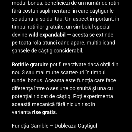
modul bonus, beneficiezi de un număr de rotiri
fără costuri suplimentare, în care câștigurile
se adună la soldul tău. Un aspect important: în
timpul rotirilor gratuite, un simbolul special
devine
wild expandabil
— acesta se extinde
pe toată rola atunci când apare, multiplicând
șansele de câștig considerabil.
Rotirile gratuite
pot fi reactivate dacă obții din
nou 3 sau mai multe scatter-uri în timpul
rundei bonus. Aceasta este funcția care face
diferența între o sesiune obișnuită și una cu
potențial ridicat de câștig. Poți experimenta
această mecanică fără niciun risc în
varianta
rise gratis
.
Funcția Gamble – Dublează Câștigul