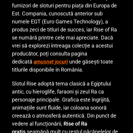
furnizori de sloturi pentru piața din Europa de
Est. Compania, cunoscută anterior sub
numele EGT (Euro Games Technology), a
produs zeci de titluri de succes, iar Rise of Ra
se numără printre cele mai apreciate. Dacă
vrei să explorezi întreaga colecție a acestui
producător, poți consulta pagina
dedicată
amusnet jocuri
unde găsești toate
titlurile disponibile în România.
Slotul Rise adoptă tema clasică a Egiptului
antic, cu hieroglife, faraoni și zeul Ra ca
personaje principale. Grafica este îngrijită,
animațiile sunt fluide, iar coloana sonoră
creează o atmosferă autentică. Din punct de
vedere al funcționării,
Rise of Ra
gratis
seamănă mult cu restul păcănelelor de