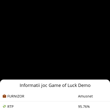
Informatii joc Game of Luck Demo
FURNIZOR
Amusnet
RTP
95.76%