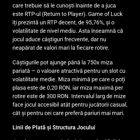
care trebuie să le cunoști înainte de a juca
este RTP-ul (Return to Player). Game of Luck
îți prezintă un RTP decent, de 95,76%, și o
volatilitate de nivel mediu. Asta înseamnă că
jocul aduce câștiguri frecvente, dar nu
neapărat de valori mari la fiecare rotire.
Câștigurile pot ajunge până la 750x miza
pariată — o valoare atractivă pentru un slot cu
volatilitate medie. Miza minimă pe care o poți
plasa este de 0,20 RON, iar miza maximă per
rotire este de 300 RON. Intervalul larg de mize
face jocul accesibil atât pentru jucătorii casual,
cât și pentru cei care preferă pariuri mai mari.
Linii de Plată și Structura Jocului