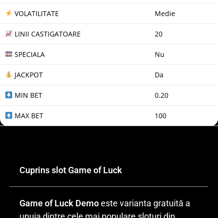
VOLATILITATE
Medie
LINII CASTIGATOARE
20
SPECIALA
Nu
JACKPOT
Da
MIN BET
0.20
MAX BET
100
Cuprins slot Game of Luck
Game of Luck Demo
este varianta gratuită a
unuia dintre cele mai populare sloturi din