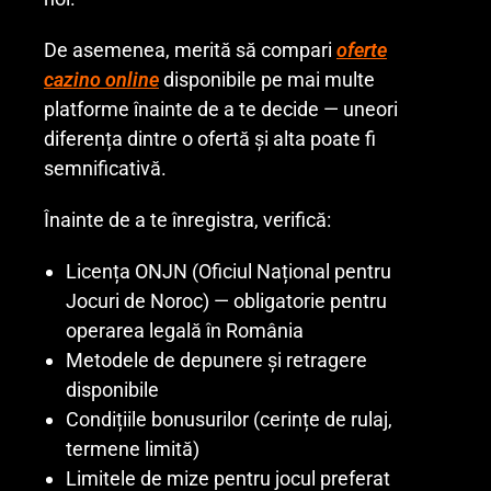
De asemenea, merită să compari
oferte
cazino online
disponibile pe mai multe
platforme înainte de a te decide — uneori
diferența dintre o ofertă și alta poate fi
semnificativă.
Înainte de a te înregistra, verifică:
Licența ONJN (Oficiul Național pentru
Jocuri de Noroc) — obligatorie pentru
operarea legală în România
Metodele de depunere și retragere
disponibile
Condițiile bonusurilor (cerințe de rulaj,
termene limită)
Limitele de mize pentru jocul preferat