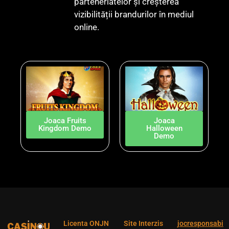
parteneriatelor și creșterea
vizibilității brandurilor în mediul
online.
Joaca Fruits
Joaca
Kingdom Demo
Halloween
Demo
Licenta ONJN
Site Interzis
jocresponsabi