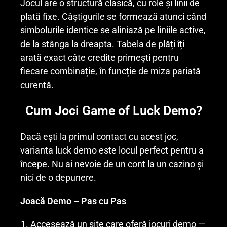
Jocul are o structură clasică, cu role și linii de
plată fixe. Câștigurile se formează atunci când
simbolurile identice se aliniază pe liniile active,
de la stânga la dreapta. Tabela de plăți îți
arată exact câte credite primești pentru
fiecare combinație, în funcție de miza pariată
curentă.
Cum Joci Game of Luck Demo?
Dacă ești la primul contact cu acest joc,
varianta luck demo este locul perfect pentru a
începe. Nu ai nevoie de un cont la un cazino și
nici de o depunere.
Joacă Demo – Pas cu Pas
Accesează un site care oferă jocuri demo —