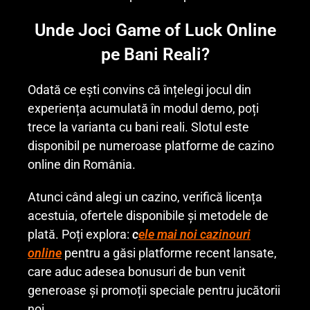
Unde Joci Game of Luck Online
pe Bani Reali?
Odată ce ești convins că înțelegi jocul din
experiența acumulată în modul demo, poți
trece la varianta cu bani reali. Slotul este
disponibil pe numeroase platforme de cazino
online din România.
Atunci când alegi un cazino, verifică licența
acestuia, ofertele disponibile și metodele de
plată. Poți explora:
c
ele mai noi cazinouri
online
pentru a găsi platforme recent lansate,
care aduc adesea bonusuri de bun venit
generoase și promoții speciale pentru jucătorii
noi.