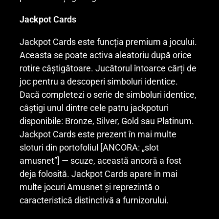
Jackpot Cards
Jackpot Cards este funcția premium a jocului.
Aceasta se poate activa aleatoriu după orice
rotire câștigătoare. Jucătorul întoarce cărți de
joc pentru a descoperi simboluri identice.
Dacă completezi o serie de simboluri identice,
câștigi unul dintre cele patru jackpoturi
disponibile: Bronze, Silver, Gold sau Platinum.
Jackpot Cards este prezent în mai multe
sloturi din portofoliul [ANCORA: „slot
amusnet”] — scuze, această ancoră a fost
deja folosită. Jackpot Cards apare în mai
multe jocuri Amusnet și reprezintă o
caracteristică distinctivă a furnizorului.