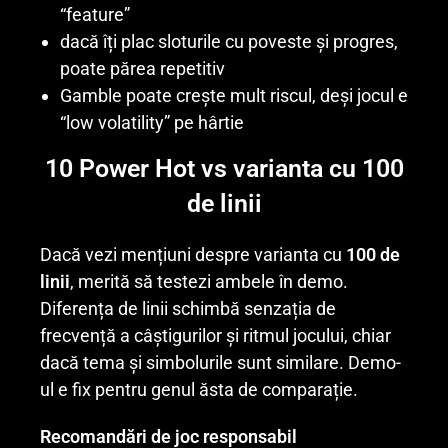
“feature”
dacă îți plac sloturile cu poveste și progres,
poate părea repetitiv
Gamble poate crește mult riscul, deși jocul e
“low volatility” pe hârtie
10 Power Hot vs varianta cu 100
de linii
Dacă vezi mențiuni despre varianta cu
100 de
linii
, merită să testezi ambele în demo.
Diferența de linii schimbă senzația de
frecvență a câștigurilor și ritmul jocului, chiar
dacă tema și simbolurile sunt similare. Demo-
ul e fix pentru genul ăsta de comparație.
Recomandări de joc responsabil