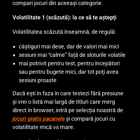
compari jocuri din aceeași categorie.
Volatilitate 1 (scăzută): la ce să te aștepți
Volatilitatea scăzută înseamnă, de regulă:
câștiguri mai dese, dar de valori mai mici
sesiuni mai “calme” față de sloturile volatile
mai potrivit pentru test, pentru începători
sau pentru bugete mici, dar tot poți avea
sesiuni proaste
Dacă ești în faza în care testezi fără presiune
și vrei o listă mai largă de titluri care merg
direct în browser, intră pe selecția noastră de
jocuri gratis pacanele
și compară jocuri cu
volatilitate mică vs mare.