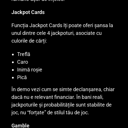
Jackpot Cards
Funcția Jackpot Cards îți poate oferi șansa la
unul dintre cele 4 jackpoturi, asociate cu
culorile de cărți:
Treflă
Caro
Inimă roșie
Pică
În demo vezi cum se simte declanșarea, chiar
dacă nu e relevant financiar. În bani reali,
jackpoturile și probabilitățile sunt stabilite de
joc, nu “forțate” de stilul tău de joc.
Gamble