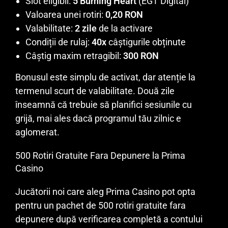
Slot eligibil:
5 Burning Heart
(EGT Digital)
Valoarea unei rotiri:
0,20 RON
Valabilitate:
2 zile
de la activare
Condiții de rulaj:
40x
câștigurile obținute
Câștig maxim retragibil:
300 RON
Bonusul este simplu de activat, dar atenție la
termenul scurt de valabilitate. Două zile
înseamnă că trebuie să planifici sesiunile cu
grijă, mai ales dacă programul tău zilnic e
aglomerat.
500 Rotiri Gratuite Fara Depunere la Prima
Casino
Jucătorii noi care aleg Prima Casino pot opta
pentru un pachet de 500 rotiri gratuite fara
depunere după verificarea completă a contului