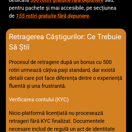
pentru pachete și mai accesibile, pe secțiunea
de
155 rotiri gratuite fără depunere
.
Retragerea Câștigurilor: Ce Trebuie
Să Știi
Procesul de retragere după un bonus cu 500
rotiri urmează câțiva pași standard, dar există
detalii care pot face diferența dintre o experiență
fluentă și una frustrantă.
Verificarea contului (KYC)
Nicio platformă licențiată nu procesează
retrageri fără KYC finalizat. Documentele
necesare includ de regulă un act de identitate