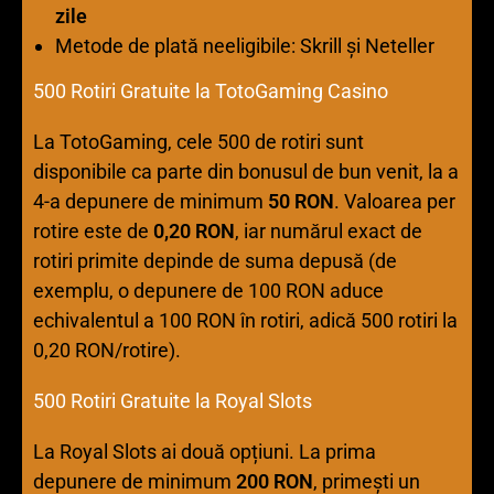
zile
Metode de plată neeligibile: Skrill și Neteller
500 Rotiri Gratuite la TotoGaming Casino
La TotoGaming, cele 500 de rotiri sunt
disponibile ca parte din bonusul de bun venit, la a
4-a depunere de minimum
50 RON
. Valoarea per
rotire este de
0,20 RON
, iar numărul exact de
rotiri primite depinde de suma depusă (de
exemplu, o depunere de 100 RON aduce
echivalentul a 100 RON în rotiri, adică 500 rotiri la
0,20 RON/rotire).
500 Rotiri Gratuite la Royal Slots
La Royal Slots ai două opțiuni. La prima
depunere de minimum
200 RON
, primești un