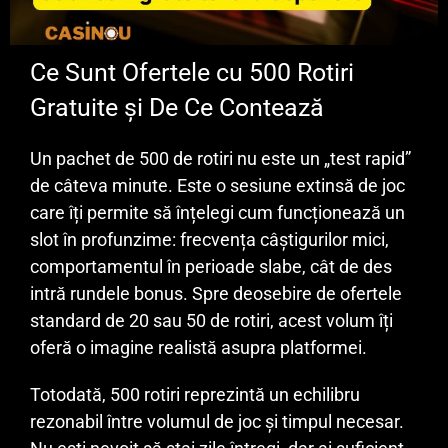
Ce Sunt Ofertele cu 500 Rotiri
Gratuite și De Ce Contează
Un pachet de 500 de rotiri nu este un „test rapid”
de câteva minute. Este o sesiune extinsă de joc
care îți permite să înțelegi cum funcționează un
slot în profunzime: frecvența câștigurilor mici,
comportamentul în perioade slabe, cât de des
intră rundele bonus. Spre deosebire de ofertele
standard de 20 sau 50 de rotiri, acest volum îți
oferă o imagine realistă asupra platformei.
Totodată, 500 rotiri reprezintă un echilibru
rezonabil între volumul de joc și timpul necesar.