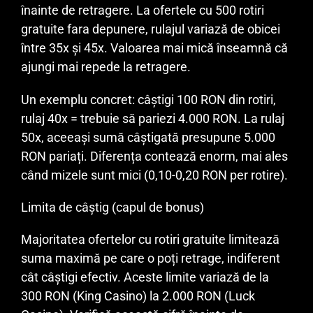
înainte de retragere. La ofertele cu 500 rotiri
gratuite fara depunere, rulajul variază de obicei
între 35x și 45x. Valoarea mai mică înseamnă că
ajungi mai repede la retragere.
Un exemplu concret: câștigi 100 RON din rotiri,
rulaj 40x = trebuie să pariezi 4.000 RON. La rulaj
50x, aceeași sumă câștigată presupune 5.000
RON pariați. Diferența contează enorm, mai ales
când mizele sunt mici (0,10-0,20 RON per rotire).
Limita de câștig (capul de bonus)
Majoritatea ofertelor cu rotiri gratuite limitează
suma maximă pe care o poți retrage, indiferent
cât câștigi efectiv. Aceste limite variază de la
300 RON (King Casino) la 2.000 RON (Luck