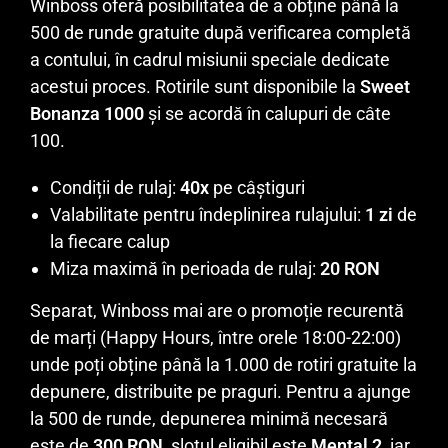
Winboss oferă posibilitatea de a obține până la
500 de runde gratuite după verificarea completă
a contului, în cadrul misiunii speciale dedicate
acestui proces. Rotirile sunt disponibile la
Sweet
Bonanza 1000
și se acordă în calupuri de câte
100.
Condiții de rulaj:
40x
pe câștiguri
Valabilitate pentru îndeplinirea rulajului:
1 zi
de
la fiecare calup
Miza maximă în perioada de rulaj:
20 RON
Separat, Winboss mai are o promoție recurentă
de marți (Happy Hours, între orele 18:00-22:00)
unde poți obține până la 1.000 de rotiri gratuite la
depunere, distribuite pe praguri. Pentru a ajunge
la 500 de runde, depunerea minimă necesară
este de
300 RON
, slotul eligibil este
Mental 2
, iar