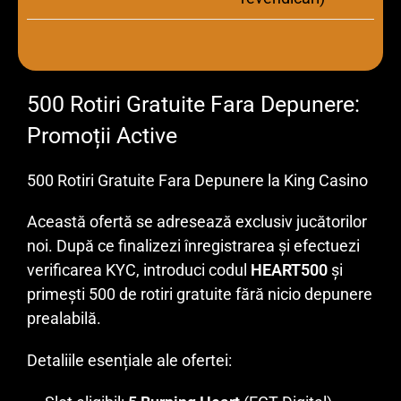
500 Rotiri Gratuite Fara Depunere:
Promoții Active
500 Rotiri Gratuite Fara Depunere la King Casino
Această ofertă se adresează exclusiv jucătorilor
noi. După ce finalizezi înregistrarea și efectuezi
verificarea KYC, introduci codul
HEART500
și
primești 500 de rotiri gratuite fără nicio depunere
prealabilă.
Detaliile esențiale ale ofertei: