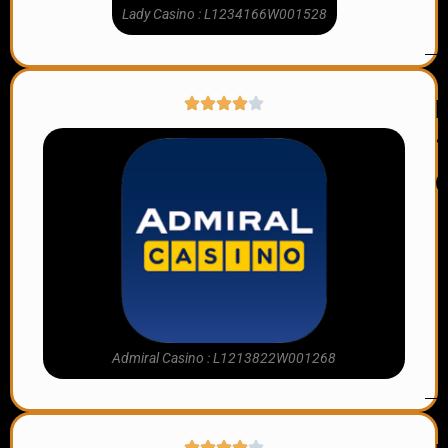
Lady Casino : L1234166W001528
1
Admiral Casino : L1213822W001268