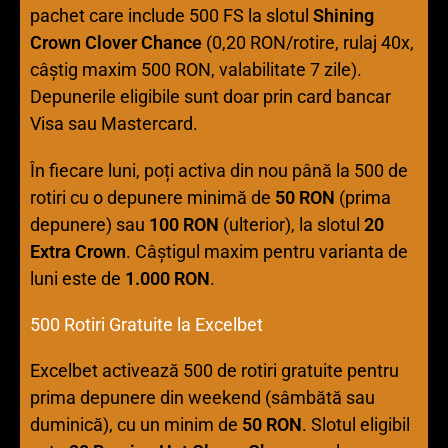
pachet care include 500 FS la slotul
Shining
Crown Clover Chance
(0,20 RON/rotire, rulaj 40x,
câștig maxim 500 RON, valabilitate 7 zile).
Depunerile eligibile sunt doar prin card bancar
Visa sau Mastercard.
În fiecare luni, poți activa din nou până la 500 de
rotiri cu o depunere minimă de
50 RON
(prima
depunere) sau
100 RON
(ulterior), la slotul
20
Extra Crown
. Câștigul maxim pentru varianta de
luni este de
1.000 RON
.
500 Rotiri Gratuite la Excelbet
Excelbet activează 500 de rotiri gratuite pentru
prima depunere din weekend (sâmbătă sau
duminică), cu un minim de
50 RON
. Slotul eligibil