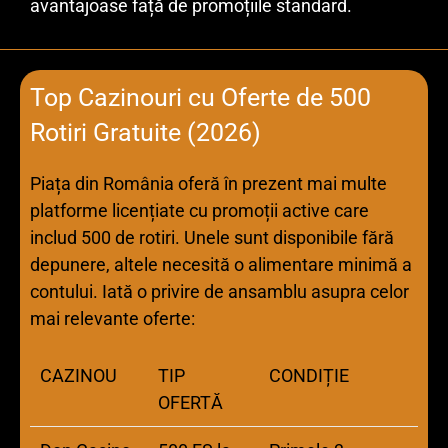
avantajoase față de promoțiile standard.
Top Cazinouri cu Oferte de 500
Rotiri Gratuite (2026)
Piața din România oferă în prezent mai multe
platforme licențiate cu promoții active care
includ 500 de rotiri. Unele sunt disponibile fără
depunere, altele necesită o alimentare minimă a
contului. Iată o privire de ansamblu asupra celor
mai relevante oferte:
CAZINOU
TIP
CONDIȚIE
OFERTĂ