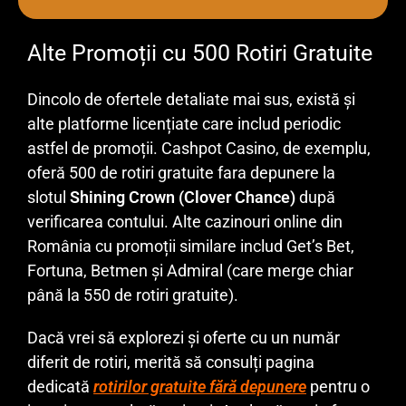
Alte Promoții cu 500 Rotiri Gratuite
Dincolo de ofertele detaliate mai sus, există și
alte platforme licențiate care includ periodic
astfel de promoții. Cashpot Casino, de exemplu,
oferă 500 de rotiri gratuite fara depunere la
slotul
Shining Crown (Clover Chance)
după
verificarea contului. Alte cazinouri online din
România cu promoții similare includ Get’s Bet,
Fortuna, Betmen și Admiral (care merge chiar
până la 550 de rotiri gratuite).
Dacă vrei să explorezi și oferte cu un număr
diferit de rotiri, merită să consulți pagina
dedicată
rotirilor gratuite fără depunere
pentru o