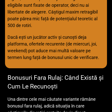
eligibile sunt fixate de operator, deci nu ai
libertate de alegere. Câștigul maxim retragibil
poate părea mic față de potențialul teoretic al
500 de rotiri.
Dacă ești un jucător activ și cunoști deja
platforma, ofertele recurente (de miercuri, joi,
weekend) pot aduce mai multă valoare pe
termen lung față de bonusul unic de verificare.
Bonusuri Fara Rulaj: Când Există și
Cum Le Recunoști
Una dintre cele mai căutate variante rămâne
bonusul fara rulaj, adică situația în care