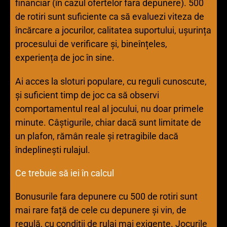
financiar (în cazul ofertelor fara depunere). 500
de rotiri sunt suficiente ca să evaluezi viteza de
încărcare a jocurilor, calitatea suportului, ușurința
procesului de verificare și, bineînțeles,
experiența de joc în sine.
Ai acces la sloturi populare, cu reguli cunoscute,
și suficient timp de joc ca să observi
comportamentul real al jocului, nu doar primele
minute. Câștigurile, chiar dacă sunt limitate de
un plafon, rămân reale și retragibile dacă
îndeplinești rulajul.
Ce trebuie să iei în calcul
Bonusurile fara depunere cu 500 de rotiri sunt
mai rare față de cele cu depunere și vin, de
regulă, cu condiții de rulaj mai exigente. Jocurile